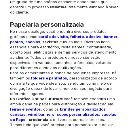
um grupo de funcionários altamente capacitados que
garante um processo
IMbatível
totalmente alinhado à visão
do cliente.
Papelaria personalizada
No nosso catálogo, você encontra diversos produtos
gráficos como:
cartão de visita
,
folheto
,
adesivo
,
banner
,
pastas
,
sacolas
,
revistas
e muito mais. Diversos itens
essenciais para escritórios, restaurantes, contabilidade,
odontologia, eletricistas e demais serviços de atendimento
ao cliente. Todos os produtos do nosso site estão
disponíveis em variados tamanhos e formatos, voltados
para diferentes contextos e utilizações.
Para os comerciantes e donos de pequenas empresas, há
também os
folders e panfletos
, personalizados de acordo
com a arte que você idealizou, sendo um ótimo meio de
divulgação capaz de levar o nome do seu negócio para
diferentes lugares.
Na
Gráfica Online
FuturaIM
você também encontra uma
ampla gama de peças para distribuição e divulgação em
feiras e eventos
, como os
brindes personalizados
,
canetas
,
wind banners
,
copos personalizados
,
sacolas
de Papel
,
credenciais
e diversos outros impressos.
Temos tudo que você precisa para personalizar e deixar