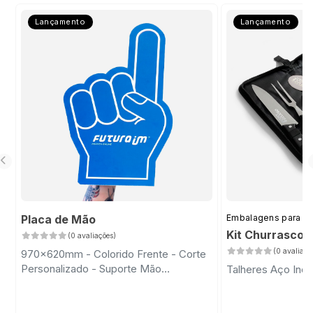
Lançamento
Lançamento
Placa de Mão
Embalagens para D
Kit Churrasco 
(0 avaliações)
(0 avaliaçõ
970x620mm - Colorido Frente - Corte
Personalizado - Suporte Mão
Talheres Aço Inox
Transparente com Fita Dupla Face