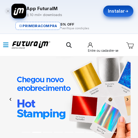
App FuturaIM
Instalar
10 mil+ downloads
5% OFF
PRIMEIRACOMPRA
*verifique condições
Entre
ou cadastre-se
Previous
Next