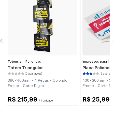
Totens em Poliondas
Impressos para Imob
Totem Triangular
Placa Polionda
(0 avaliações)
(2 avaliaçõ
390x400mm - 4 Peças - Colorido
400x300mm - Sem 
Frente - Corte Digital
Frente - Corte Pa
R$ 215,99
R$ 25,99
/ 1 unidade
/ 