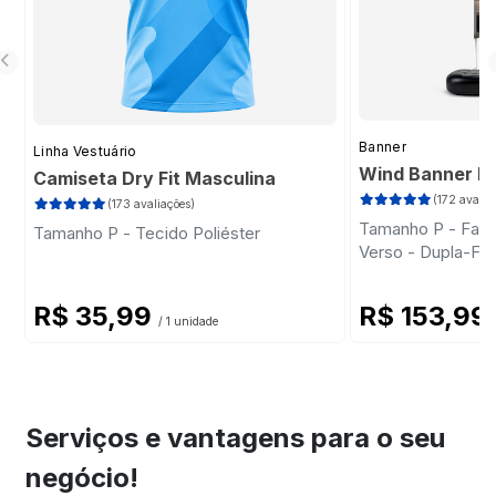
Banner
Linha Vestuário
Wind Banner Ki
Camiseta Dry Fit Masculina
(172 avalia
(173 avaliações)
Tamanho P - Faca 
Tamanho P - Tecido Poliéster
Verso - Dupla-Fa
Plástica - Haste
R$ 35,99
R$ 153,99
/ 1 unidade
Serviços e vantagens para o seu
negócio!