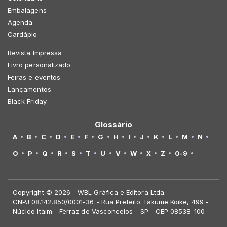
Embalagens
Agenda
Cardápio
Revista Impressa
Livro personalizado
Feiras e eventos
Lançamentos
Black Friday
Glossário
A
B
C
D
E
F
G
H
I
J
K
L
M
N
O
P
Q
R
S
T
U
V
W
X
Z
0-9
Copyright © 2026 - WBL Gráfica e Editora Ltda.
CNPJ 08.142.850/0001-36 - Rua Prefeito Takume Koike, 499 -
Núcleo Itaim - Ferraz de Vasconcelos - SP - CEP 08538-100