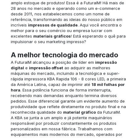
amplo estoque de produtos! Essa é a FuturaIM! Há mais de
28 anos no mercado e operando como um e-commerce
desde 2011, nos estabelecemos como um nome de
referência, transformando as ideias do nosso público em
incríveis
impressos de qualidade
. Aqui você encontra o
melhor para o seu comércio ou empresa lucrar com
excelentes
materiais gráficos
! Está esperando o quê para
impulsionar o seu marketing impresso?
A melhor tecnologia do mercado
A FuturaIM alcançou a posição de líder em
impressão
digital
e
impressão offset
ao adquirir as melhores
máquinas do mercado, incluindo a tecnológica e super-
rápida impressora KBA Rapida 106 - 8 cores LED, a primeira
da América Latina, capaz de imprimir até
18 mil folhas por
hora
. Essa potência funciona de forma ininterrupta,
recebendo mais demandas enquanto termina diversos
pedidos. Esse diferencial garante um evidente aumento de
produtividade que reflete diretamente no produto final e na
reconhecida qualidade do
material gráfico
da FuturaIM.
A KBA se junta a um amplo e já potente maquinários
responsável por produzir constantemente os produtos
personalizados em nossa fábrica. Trabalhamos com
equipamentos mais modernos do mercado, operados por