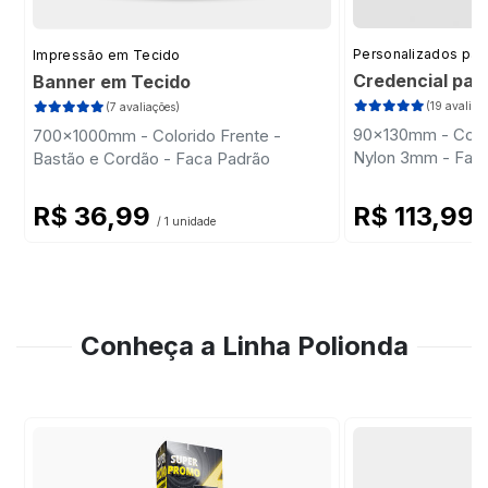
Personalizados par
Impressão em Tecido
Credencial par
Banner em Tecido
(19 avaliaç
(7 avaliações)
90x130mm - Color
700x1000mm - Colorido Frente -
Nylon 3mm - Fac
Bastão e Cordão - Faca Padrão
R$ 36,99
R$ 113,99
/ 1 unidade
/
Conheça a Linha Polionda