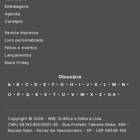
Embalagens
Agenda
Cardápio
Revista Impressa
Livro personalizado
Feiras e eventos
Lançamentos
Black Friday
Glossário
A
B
C
D
E
F
G
H
I
J
K
L
M
N
O
P
Q
R
S
T
U
V
W
X
Z
0-9
Copyright © 2026 - WBL Gráfica e Editora Ltda.
CNPJ 08.142.850/0001-36 - Rua Prefeito Takume Koike, 499 -
Núcleo Itaim - Ferraz de Vasconcelos - SP - CEP 08538-100