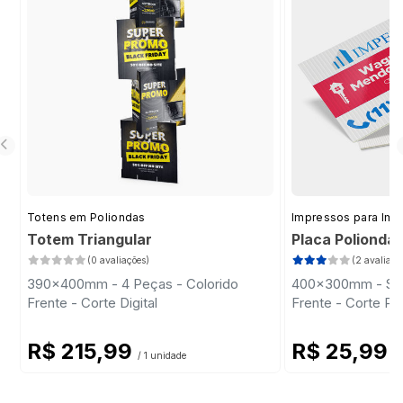
Totens em Poliondas
Impressos para Imob
Totem Triangular
Placa Polionda
(0 avaliações)
(2 avaliaçõ
390x400mm - 4 Peças - Colorido
400x300mm - Sem 
Frente - Corte Digital
Frente - Corte Pa
R$ 215,99
R$ 25,99
/ 1 unidade
/ 