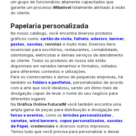
um grupo de funcionários altamente capacitados que
garante um processo
IMbatível
totalmente alinhado à visão
do cliente.
Papelaria personalizada
No nosso catálogo, você encontra diversos produtos
gráficos como:
cartão de visita
,
folheto
,
adesivo
,
banner
,
pastas
,
sacolas
,
revistas
e muito mais. Diversos itens
essenciais para escritórios, restaurantes, contabilidade,
odontologia, eletricistas e demais serviços de atendimento
ao cliente. Todos os produtos do nosso site estão
disponíveis em variados tamanhos e formatos, voltados
para diferentes contextos e utilizações.
Para os comerciantes e donos de pequenas empresas, há
também os
folders e panfletos
, personalizados de acordo
com a arte que você idealizou, sendo um ótimo meio de
divulgação capaz de levar o nome do seu negócio para
diferentes lugares.
Na
Gráfica Online
FuturaIM
você também encontra uma
ampla gama de peças para distribuição e divulgação em
feiras e eventos
, como os
brindes personalizados
,
canetas
,
wind banners
,
copos personalizados
,
sacolas
de Papel
,
credenciais
e diversos outros impressos.
Temos tudo que você precisa para personalizar e deixar