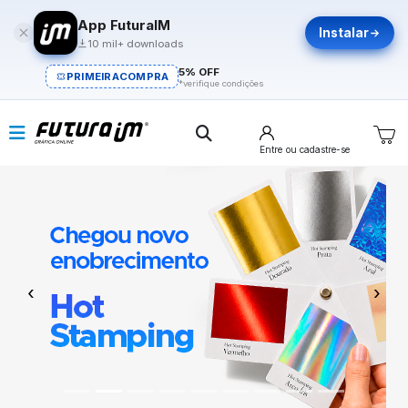
App FuturaIM
Instalar
10 mil+ downloads
5% OFF
PRIMEIRACOMPRA
*verifique condições
Entre
ou cadastre-se
Previous
Next