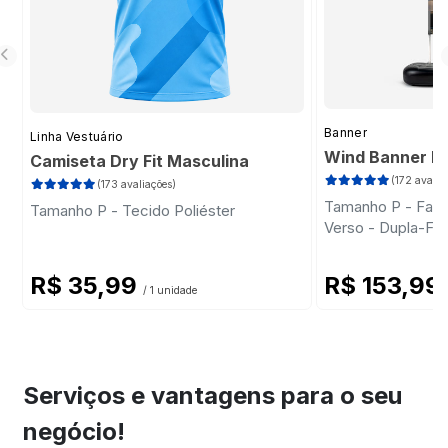
Banner
Linha Vestuário
Wind Banner Ki
Camiseta Dry Fit Masculina
(172 avalia
(173 avaliações)
Tamanho P - Faca 
Tamanho P - Tecido Poliéster
Verso - Dupla-Fa
Plástica - Haste
R$ 35,99
R$ 153,99
/ 1 unidade
Serviços e vantagens para o seu
negócio!