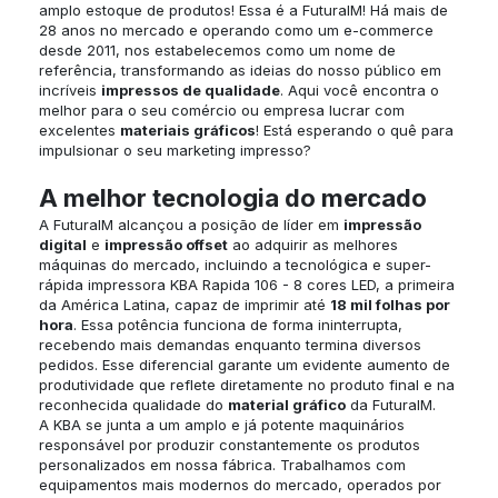
amplo estoque de produtos! Essa é a FuturaIM! Há mais de
28 anos no mercado e operando como um e-commerce
desde 2011, nos estabelecemos como um nome de
referência, transformando as ideias do nosso público em
incríveis
impressos de qualidade
. Aqui você encontra o
melhor para o seu comércio ou empresa lucrar com
excelentes
materiais gráficos
! Está esperando o quê para
impulsionar o seu marketing impresso?
A melhor tecnologia do mercado
A FuturaIM alcançou a posição de líder em
impressão
digital
e
impressão offset
ao adquirir as melhores
máquinas do mercado, incluindo a tecnológica e super-
rápida impressora KBA Rapida 106 - 8 cores LED, a primeira
da América Latina, capaz de imprimir até
18 mil folhas por
hora
. Essa potência funciona de forma ininterrupta,
recebendo mais demandas enquanto termina diversos
pedidos. Esse diferencial garante um evidente aumento de
produtividade que reflete diretamente no produto final e na
reconhecida qualidade do
material gráfico
da FuturaIM.
A KBA se junta a um amplo e já potente maquinários
responsável por produzir constantemente os produtos
personalizados em nossa fábrica. Trabalhamos com
equipamentos mais modernos do mercado, operados por