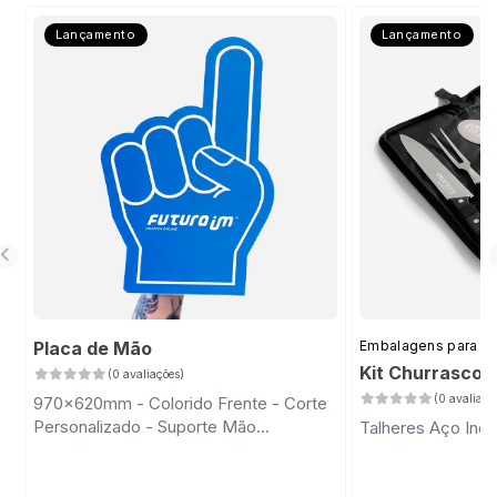
Lançamento
Lançamento
Placa de Mão
Embalagens para D
Kit Churrasco 
(0 avaliações)
(0 avaliaçõ
970x620mm - Colorido Frente - Corte
Personalizado - Suporte Mão
Talheres Aço Inox
Transparente com Fita Dupla Face