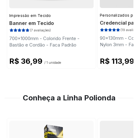
Personalizados par
Impressão em Tecido
Credencial par
Banner em Tecido
(19 avaliaç
(7 avaliações)
90x130mm - Color
700x1000mm - Colorido Frente -
Nylon 3mm - Fac
Bastão e Cordão - Faca Padrão
R$ 36,99
R$ 113,99
/ 1 unidade
/
Conheça a Linha Polionda