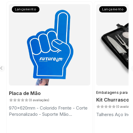
Lançamento
Lançamento
Placa de Mão
Embalagens para D
Kit Churrasco 
(0 avaliações)
(0 avaliaçõ
970x620mm - Colorido Frente - Corte
Personalizado - Suporte Mão
Talheres Aço Inox
Transparente com Fita Dupla Face