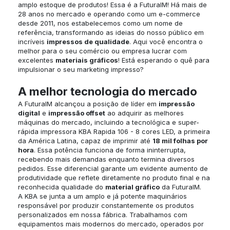
amplo estoque de produtos! Essa é a FuturaIM! Há mais de
28 anos no mercado e operando como um e-commerce
desde 2011, nos estabelecemos como um nome de
referência, transformando as ideias do nosso público em
incríveis
impressos de qualidade
. Aqui você encontra o
melhor para o seu comércio ou empresa lucrar com
excelentes
materiais gráficos
! Está esperando o quê para
impulsionar o seu marketing impresso?
A melhor tecnologia do mercado
A FuturaIM alcançou a posição de líder em
impressão
digital
e
impressão offset
ao adquirir as melhores
máquinas do mercado, incluindo a tecnológica e super-
rápida impressora KBA Rapida 106 - 8 cores LED, a primeira
da América Latina, capaz de imprimir até
18 mil folhas por
hora
. Essa potência funciona de forma ininterrupta,
recebendo mais demandas enquanto termina diversos
pedidos. Esse diferencial garante um evidente aumento de
produtividade que reflete diretamente no produto final e na
reconhecida qualidade do
material gráfico
da FuturaIM.
A KBA se junta a um amplo e já potente maquinários
responsável por produzir constantemente os produtos
personalizados em nossa fábrica. Trabalhamos com
equipamentos mais modernos do mercado, operados por