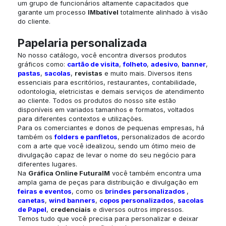
um grupo de funcionários altamente capacitados que
garante um processo
IMbatível
totalmente alinhado à visão
do cliente.
Papelaria personalizada
No nosso catálogo, você encontra diversos produtos
gráficos como:
cartão de visita
,
folheto
,
adesivo
,
banner
,
pastas
,
sacolas
,
revistas
e muito mais. Diversos itens
essenciais para escritórios, restaurantes, contabilidade,
odontologia, eletricistas e demais serviços de atendimento
ao cliente. Todos os produtos do nosso site estão
disponíveis em variados tamanhos e formatos, voltados
para diferentes contextos e utilizações.
Para os comerciantes e donos de pequenas empresas, há
também os
folders e panfletos
, personalizados de acordo
com a arte que você idealizou, sendo um ótimo meio de
divulgação capaz de levar o nome do seu negócio para
diferentes lugares.
Na
Gráfica Online
FuturaIM
você também encontra uma
ampla gama de peças para distribuição e divulgação em
feiras e eventos
, como os
brindes personalizados
,
canetas
,
wind banners
,
copos personalizados
,
sacolas
de Papel
,
credenciais
e diversos outros impressos.
Temos tudo que você precisa para personalizar e deixar