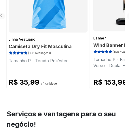
Banner
Linha Vestuário
Wind Banner Ki
Camiseta Dry Fit Masculina
(168 avalia
(168 avaliações)
Tamanho P - Faca 
Tamanho P - Tecido Poliéster
Verso - Dupla-Fa
Plástica - Haste
R$ 35,99
R$ 153,99
/ 1 unidade
Serviços e vantagens para o seu
negócio!