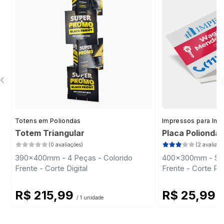
Totens em Poliondas
Impressos para Imob
Totem Triangular
Placa Polionda
(0 avaliações)
(2 avaliaçõ
390x400mm - 4 Peças - Colorido
400x300mm - Sem 
Frente - Corte Digital
Frente - Corte Pa
R$ 215,99
R$ 25,99
/ 1 unidade
/ 