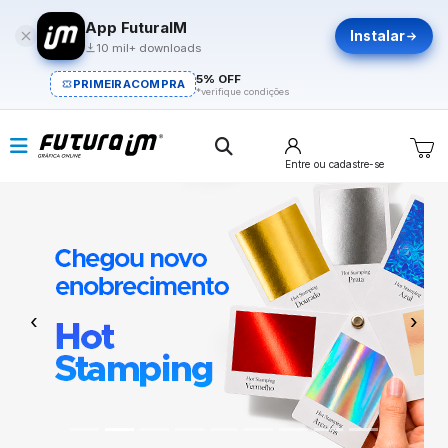
App FuturaIM
Instalar
10 mil+ downloads
5% OFF
PRIMEIRACOMPRA
*verifique condições
Entre
ou cadastre-se
Previous
Next