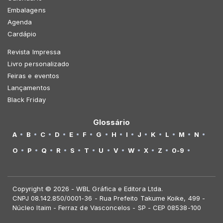
Embalagens
Agenda
Cardápio
Revista Impressa
Livro personalizado
Feiras e eventos
Lançamentos
Black Friday
Glossário
A
B
C
D
E
F
G
H
I
J
K
L
M
N
O
P
Q
R
S
T
U
V
W
X
Z
0-9
Copyright © 2026 - WBL Gráfica e Editora Ltda.
CNPJ 08.142.850/0001-36 - Rua Prefeito Takume Koike, 499 -
Núcleo Itaim - Ferraz de Vasconcelos - SP - CEP 08538-100