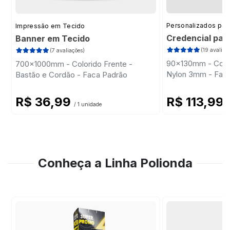
Personalizados par
Impressão em Tecido
Credencial par
Banner em Tecido
(19 avaliaç
(7 avaliações)
90x130mm - Color
700x1000mm - Colorido Frente -
Nylon 3mm - Fac
Bastão e Cordão - Faca Padrão
R$ 36,99
R$ 113,99
/ 1 unidade
/
Conheça a Linha Polionda