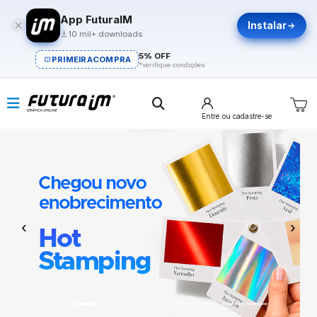
App FuturaIM
Instalar
10 mil+ downloads
5% OFF
PRIMEIRACOMPRA
*verifique condições
Entre
ou cadastre-se
Previous
Next