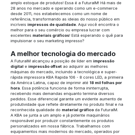
amplo estoque de produtos! Essa é a FuturaIM! Há mais de
28 anos no mercado e operando como um e-commerce
desde 2011, nos estabelecemos como um nome de
referência, transformando as ideias do nosso público em
incríveis
impressos de qualidade
. Aqui você encontra o
melhor para o seu comércio ou empresa lucrar com
excelentes
materiais gráficos
! Está esperando o quê para
impulsionar o seu marketing impresso?
A melhor tecnologia do mercado
A FuturaIM alcançou a posição de líder em
impressão
digital
e
impressão offset
ao adquirir as melhores
máquinas do mercado, incluindo a tecnológica e super-
rápida impressora KBA Rapida 106 - 8 cores LED, a primeira
da América Latina, capaz de imprimir até
18 mil folhas por
hora
. Essa potência funciona de forma ininterrupta,
recebendo mais demandas enquanto termina diversos
pedidos. Esse diferencial garante um evidente aumento de
produtividade que reflete diretamente no produto final e na
reconhecida qualidade do
material gráfico
da FuturaIM.
A KBA se junta a um amplo e já potente maquinários
responsável por produzir constantemente os produtos
personalizados em nossa fábrica. Trabalhamos com
equipamentos mais modernos do mercado, operados por