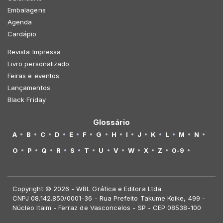
Embalagens
Agenda
Cardápio
Revista Impressa
Livro personalizado
Feiras e eventos
Lançamentos
Black Friday
Glossário
A
B
C
D
E
F
G
H
I
J
K
L
M
N
O
P
Q
R
S
T
U
V
W
X
Z
0-9
Copyright © 2026 - WBL Gráfica e Editora Ltda.
CNPJ 08.142.850/0001-36 - Rua Prefeito Takume Koike, 499 -
Núcleo Itaim - Ferraz de Vasconcelos - SP - CEP 08538-100