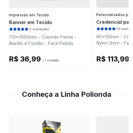
Personalizados par
Impressão em Tecido
Credencial par
Banner em Tecido
(19 avaliaç
(7 avaliações)
90x130mm - Color
700x1000mm - Colorido Frente -
Nylon 3mm - Fac
Bastão e Cordão - Faca Padrão
R$ 36,99
R$ 113,99
/ 1 unidade
/
Conheça a Linha Polionda