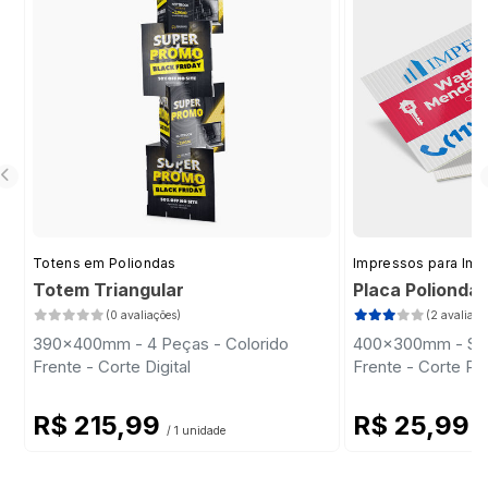
Totens em Poliondas
Impressos para Imob
Totem Triangular
Placa Polionda
(0 avaliações)
(2 avaliaçõ
390x400mm - 4 Peças - Colorido
400x300mm - Sem 
Frente - Corte Digital
Frente - Corte Pa
R$ 215,99
R$ 25,99
/ 1 unidade
/ 