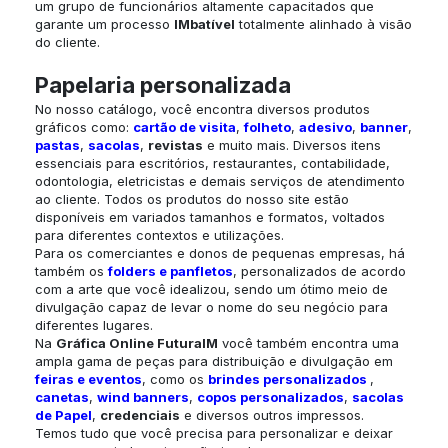
um grupo de funcionários altamente capacitados que
garante um processo
IMbatível
totalmente alinhado à visão
do cliente.
Papelaria personalizada
No nosso catálogo, você encontra diversos produtos
gráficos como:
cartão de visita
,
folheto
,
adesivo
,
banner
,
pastas
,
sacolas
,
revistas
e muito mais. Diversos itens
essenciais para escritórios, restaurantes, contabilidade,
odontologia, eletricistas e demais serviços de atendimento
ao cliente. Todos os produtos do nosso site estão
disponíveis em variados tamanhos e formatos, voltados
para diferentes contextos e utilizações.
Para os comerciantes e donos de pequenas empresas, há
também os
folders e panfletos
, personalizados de acordo
com a arte que você idealizou, sendo um ótimo meio de
divulgação capaz de levar o nome do seu negócio para
diferentes lugares.
Na
Gráfica Online
FuturaIM
você também encontra uma
ampla gama de peças para distribuição e divulgação em
feiras e eventos
, como os
brindes personalizados
,
canetas
,
wind banners
,
copos personalizados
,
sacolas
de Papel
,
credenciais
e diversos outros impressos.
Temos tudo que você precisa para personalizar e deixar