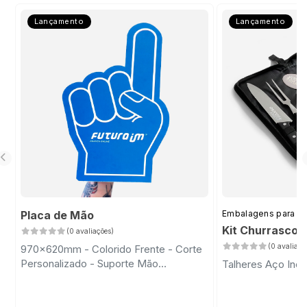
Lançamento
Lançamento
Placa de Mão
Embalagens para D
Kit Churrasco 
(0 avaliações)
(0 avaliaçõ
970x620mm - Colorido Frente - Corte
Personalizado - Suporte Mão
Talheres Aço Inox
Transparente com Fita Dupla Face