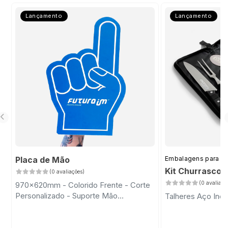
Lançamento
Lançamento
Placa de Mão
Embalagens para D
Kit Churrasco 
(0 avaliações)
(0 avaliaçõ
970x620mm - Colorido Frente - Corte
Personalizado - Suporte Mão
Talheres Aço Inox
Transparente com Fita Dupla Face