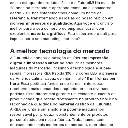
amplo estoque de produtos! Essa é a FuturaIM! Há mais de
28 anos no mercado e operando como um e-commerce
desde 2011, nos estabelecemos como um nome de
referência, transformando as ideias do nosso público em
incríveis
impressos de qualidade
. Aqui você encontra o
melhor para o seu comércio ou empresa lucrar com
excelentes
materiais gráficos
! Está esperando o quê para
impulsionar o seu marketing impresso?
A melhor tecnologia do mercado
A FuturaIM alcançou a posição de líder em
impressão
digital
e
impressão offset
ao adquirir as melhores
máquinas do mercado, incluindo a tecnológica e super-
rápida impressora KBA Rapida 106 - 8 cores LED, a primeira
da América Latina, capaz de imprimir até
18 mil folhas por
hora
. Essa potência funciona de forma ininterrupta,
recebendo mais demandas enquanto termina diversos
pedidos. Esse diferencial garante um evidente aumento de
produtividade que reflete diretamente no produto final e na
reconhecida qualidade do
material gráfico
da FuturaIM.
A KBA se junta a um amplo e já potente maquinários
responsável por produzir constantemente os produtos
personalizados em nossa fábrica. Trabalhamos com
equipamentos mais modernos do mercado, operados por