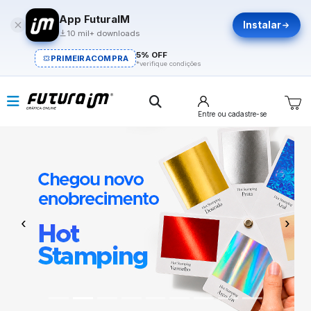
App FuturaIM
Instalar
10 mil+ downloads
5% OFF
PRIMEIRACOMPRA
*verifique condições
Entre
ou cadastre-se
Previous
Next