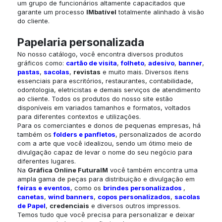
um grupo de funcionários altamente capacitados que
garante um processo
IMbatível
totalmente alinhado à visão
do cliente.
Papelaria personalizada
No nosso catálogo, você encontra diversos produtos
gráficos como:
cartão de visita
,
folheto
,
adesivo
,
banner
,
pastas
,
sacolas
,
revistas
e muito mais. Diversos itens
essenciais para escritórios, restaurantes, contabilidade,
odontologia, eletricistas e demais serviços de atendimento
ao cliente. Todos os produtos do nosso site estão
disponíveis em variados tamanhos e formatos, voltados
para diferentes contextos e utilizações.
Para os comerciantes e donos de pequenas empresas, há
também os
folders e panfletos
, personalizados de acordo
com a arte que você idealizou, sendo um ótimo meio de
divulgação capaz de levar o nome do seu negócio para
diferentes lugares.
Na
Gráfica Online
FuturaIM
você também encontra uma
ampla gama de peças para distribuição e divulgação em
feiras e eventos
, como os
brindes personalizados
,
canetas
,
wind banners
,
copos personalizados
,
sacolas
de Papel
,
credenciais
e diversos outros impressos.
Temos tudo que você precisa para personalizar e deixar