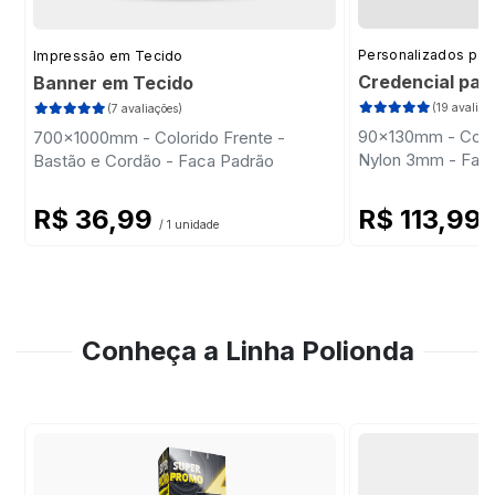
Personalizados par
Impressão em Tecido
Credencial par
Banner em Tecido
(19 avaliaç
(7 avaliações)
90x130mm - Color
700x1000mm - Colorido Frente -
Nylon 3mm - Fac
Bastão e Cordão - Faca Padrão
R$ 36,99
R$ 113,99
/ 1 unidade
/
Conheça a Linha Polionda