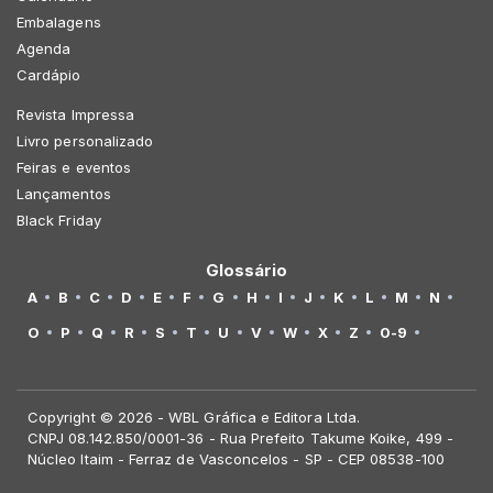
Embalagens
Agenda
Cardápio
Revista Impressa
Livro personalizado
Feiras e eventos
Lançamentos
Black Friday
Glossário
A
B
C
D
E
F
G
H
I
J
K
L
M
N
O
P
Q
R
S
T
U
V
W
X
Z
0-9
Copyright © 2026 - WBL Gráfica e Editora Ltda.
CNPJ 08.142.850/0001-36 - Rua Prefeito Takume Koike, 499 -
Núcleo Itaim - Ferraz de Vasconcelos - SP - CEP 08538-100