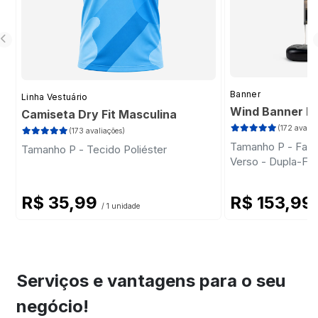
Banner
Linha Vestuário
Wind Banner Ki
Camiseta Dry Fit Masculina
(172 avalia
(173 avaliações)
Tamanho P - Faca 
Tamanho P - Tecido Poliéster
Verso - Dupla-Fa
Plástica - Haste
R$ 35,99
R$ 153,99
/ 1 unidade
Serviços e vantagens para o seu
negócio!