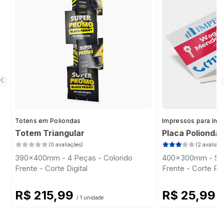
Totens em Poliondas
Impressos para Imob
Totem Triangular
Placa Polionda
(0 avaliações)
(2 avaliaçõ
390x400mm - 4 Peças - Colorido
400x300mm - Sem 
Frente - Corte Digital
Frente - Corte Pa
R$ 215,99
R$ 25,99
/ 1 unidade
/ 