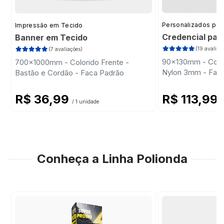
Personalizados par
Impressão em Tecido
Credencial par
Banner em Tecido
(19 avaliaç
(7 avaliações)
90x130mm - Color
700x1000mm - Colorido Frente -
Nylon 3mm - Fac
Bastão e Cordão - Faca Padrão
R$ 36,99
R$ 113,99
/ 1 unidade
/
Conheça a Linha Polionda