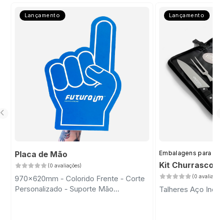
Lançamento
Lançamento
Placa de Mão
Embalagens para D
Kit Churrasco 
(0 avaliações)
(0 avaliaçõ
970x620mm - Colorido Frente - Corte
Personalizado - Suporte Mão
Talheres Aço Inox
Transparente com Fita Dupla Face