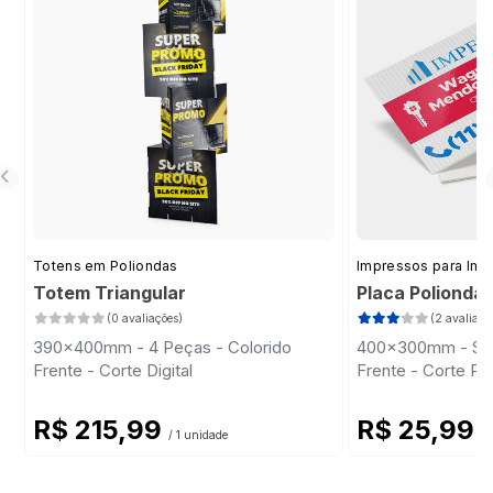
Totens em Poliondas
Impressos para Imob
Totem Triangular
Placa Polionda
(0 avaliações)
(2 avaliaçõ
390x400mm - 4 Peças - Colorido
400x300mm - Sem 
Frente - Corte Digital
Frente - Corte Pa
R$ 215,99
R$ 25,99
/ 1 unidade
/ 