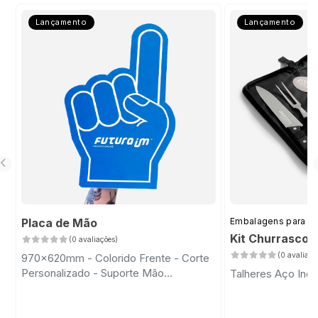
Lançamento
Lançamento
Placa de Mão
Embalagens para D
Kit Churrasco 
(0 avaliações)
(0 avaliaçõ
970x620mm - Colorido Frente - Corte
Personalizado - Suporte Mão
Talheres Aço Inox
Transparente com Fita Dupla Face