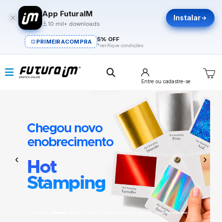
App FuturaIM
Instalar
10 mil+ downloads
5% OFF
PRIMEIRACOMPRA
*verifique condições
Entre
ou cadastre-se
Previous
Next