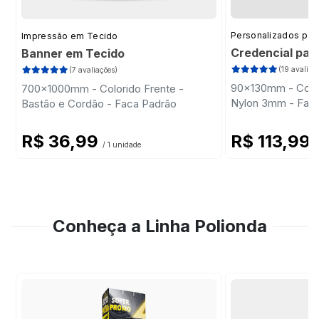
Personalizados par
Impressão em Tecido
Credencial par
Banner em Tecido
(19 avaliaç
(7 avaliações)
90x130mm - Color
700x1000mm - Colorido Frente -
Nylon 3mm - Fac
Bastão e Cordão - Faca Padrão
R$ 36,99
R$ 113,99
/ 1 unidade
/
Conheça a Linha Polionda