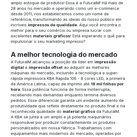
amplo estoque de produtos! Essa é a FuturaIM! Há mais de
28 anos no mercado e operando como um e-commerce
desde 2011, nos estabelecemos como um nome de
referência, transformando as ideias do nosso público em
incríveis
impressos de qualidade
. Aqui você encontra o
melhor para o seu comércio ou empresa lucrar com
excelentes
materiais gráficos
! Está esperando o quê para
impulsionar o seu marketing impresso?
A melhor tecnologia do mercado
A FuturaIM alcançou a posição de líder em
impressão
digital
e
impressão offset
ao adquirir as melhores
máquinas do mercado, incluindo a tecnológica e super-
rápida impressora KBA Rapida 106 - 8 cores LED, a primeira
da América Latina, capaz de imprimir até
18 mil folhas por
hora
. Essa potência funciona de forma ininterrupta,
recebendo mais demandas enquanto termina diversos
pedidos. Esse diferencial garante um evidente aumento de
produtividade que reflete diretamente no produto final e na
reconhecida qualidade do
material gráfico
da FuturaIM.
A KBA se junta a um amplo e já potente maquinários
responsável por produzir constantemente os produtos
personalizados em nossa fábrica. Trabalhamos com
equipamentos mais modernos do mercado, operados por