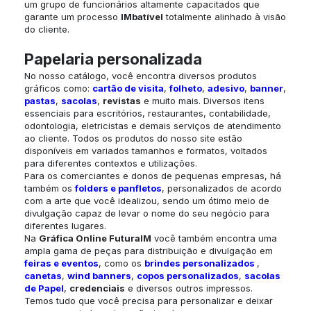
um grupo de funcionários altamente capacitados que
garante um processo
IMbatível
totalmente alinhado à visão
do cliente.
Papelaria personalizada
No nosso catálogo, você encontra diversos produtos
gráficos como:
cartão de visita
,
folheto
,
adesivo
,
banner
,
pastas
,
sacolas
,
revistas
e muito mais. Diversos itens
essenciais para escritórios, restaurantes, contabilidade,
odontologia, eletricistas e demais serviços de atendimento
ao cliente. Todos os produtos do nosso site estão
disponíveis em variados tamanhos e formatos, voltados
para diferentes contextos e utilizações.
Para os comerciantes e donos de pequenas empresas, há
também os
folders e panfletos
, personalizados de acordo
com a arte que você idealizou, sendo um ótimo meio de
divulgação capaz de levar o nome do seu negócio para
diferentes lugares.
Na
Gráfica Online
FuturaIM
você também encontra uma
ampla gama de peças para distribuição e divulgação em
feiras e eventos
, como os
brindes personalizados
,
canetas
,
wind banners
,
copos personalizados
,
sacolas
de Papel
,
credenciais
e diversos outros impressos.
Temos tudo que você precisa para personalizar e deixar