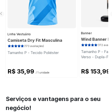
Banner
Linha Vestuário
Wind Banner Ki
Camiseta Dry Fit Masculina
(172 avalia
(173 avaliações)
Tamanho P - Faca 
Tamanho P - Tecido Poliéster
Verso - Dupla-Fa
Plástica - Haste
R$ 35,99
R$ 153,99
/ 1 unidade
Serviços e vantagens para o seu
negócio!