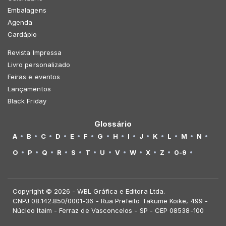
Embalagens
Agenda
Cardápio
Revista Impressa
Livro personalizado
Feiras e eventos
Lançamentos
Black Friday
Glossário
A
B
C
D
E
F
G
H
I
J
K
L
M
N
O
P
Q
R
S
T
U
V
W
X
Z
0-9
Copyright © 2026 - WBL Gráfica e Editora Ltda.
CNPJ 08.142.850/0001-36 - Rua Prefeito Takume Koike, 499 -
Núcleo Itaim - Ferraz de Vasconcelos - SP - CEP 08538-100