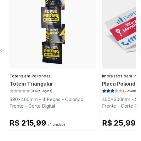
Totens em Poliondas
Impressos para Imob
Totem Triangular
Placa Polionda
(0 avaliações)
(2 avaliaçõ
390x400mm - 4 Peças - Colorido
400x300mm - Sem 
Frente - Corte Digital
Frente - Corte Pa
R$ 215,99
R$ 25,99
/ 1 unidade
/ 