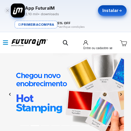
App FuturaIM
Instalar
10 mil+ downloads
5% OFF
PRIMEIRACOMPRA
*verifique condições
Entre
ou cadastre-se
Previous
Next