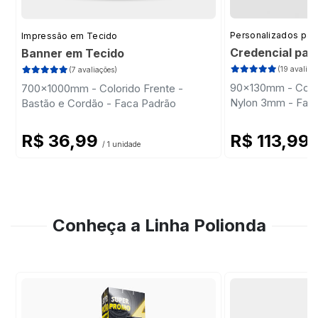
Personalizados par
Impressão em Tecido
Credencial par
Banner em Tecido
(19 avaliaç
(7 avaliações)
90x130mm - Color
700x1000mm - Colorido Frente -
Nylon 3mm - Fac
Bastão e Cordão - Faca Padrão
R$ 36,99
R$ 113,99
/ 1 unidade
/
Conheça a Linha Polionda