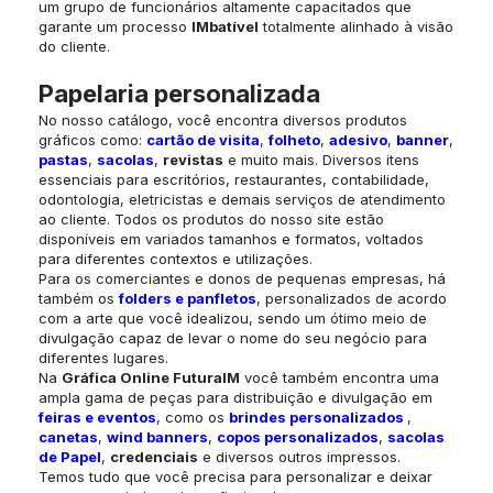
um grupo de funcionários altamente capacitados que
garante um processo
IMbatível
totalmente alinhado à visão
do cliente.
Papelaria personalizada
No nosso catálogo, você encontra diversos produtos
gráficos como:
cartão de visita
,
folheto
,
adesivo
,
banner
,
pastas
,
sacolas
,
revistas
e muito mais. Diversos itens
essenciais para escritórios, restaurantes, contabilidade,
odontologia, eletricistas e demais serviços de atendimento
ao cliente. Todos os produtos do nosso site estão
disponíveis em variados tamanhos e formatos, voltados
para diferentes contextos e utilizações.
Para os comerciantes e donos de pequenas empresas, há
também os
folders e panfletos
, personalizados de acordo
com a arte que você idealizou, sendo um ótimo meio de
divulgação capaz de levar o nome do seu negócio para
diferentes lugares.
Na
Gráfica Online
FuturaIM
você também encontra uma
ampla gama de peças para distribuição e divulgação em
feiras e eventos
, como os
brindes personalizados
,
canetas
,
wind banners
,
copos personalizados
,
sacolas
de Papel
,
credenciais
e diversos outros impressos.
Temos tudo que você precisa para personalizar e deixar