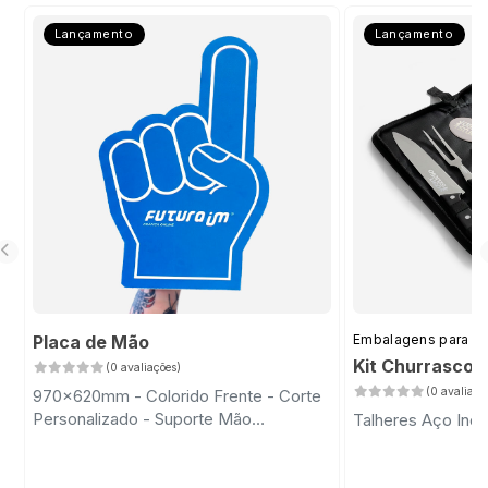
Lançamento
Lançamento
Placa de Mão
Embalagens para D
Kit Churrasco 
(0 avaliações)
(0 avaliaçõ
970x620mm - Colorido Frente - Corte
Personalizado - Suporte Mão
Talheres Aço Inox
Transparente com Fita Dupla Face