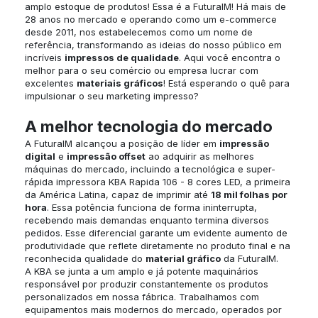
amplo estoque de produtos! Essa é a FuturaIM! Há mais de
28 anos no mercado e operando como um e-commerce
desde 2011, nos estabelecemos como um nome de
referência, transformando as ideias do nosso público em
incríveis
impressos de qualidade
. Aqui você encontra o
melhor para o seu comércio ou empresa lucrar com
excelentes
materiais gráficos
! Está esperando o quê para
impulsionar o seu marketing impresso?
A melhor tecnologia do mercado
A FuturaIM alcançou a posição de líder em
impressão
digital
e
impressão offset
ao adquirir as melhores
máquinas do mercado, incluindo a tecnológica e super-
rápida impressora KBA Rapida 106 - 8 cores LED, a primeira
da América Latina, capaz de imprimir até
18 mil folhas por
hora
. Essa potência funciona de forma ininterrupta,
recebendo mais demandas enquanto termina diversos
pedidos. Esse diferencial garante um evidente aumento de
produtividade que reflete diretamente no produto final e na
reconhecida qualidade do
material gráfico
da FuturaIM.
A KBA se junta a um amplo e já potente maquinários
responsável por produzir constantemente os produtos
personalizados em nossa fábrica. Trabalhamos com
equipamentos mais modernos do mercado, operados por