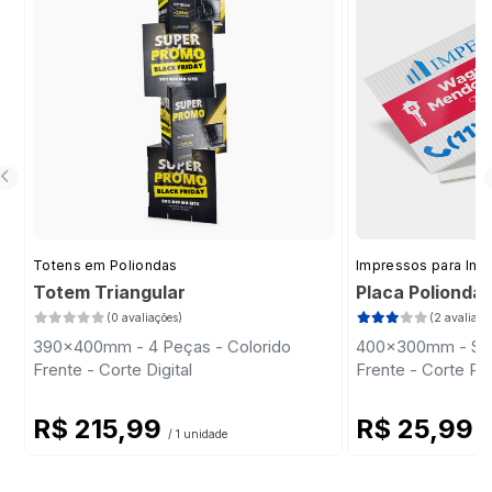
Totens em Poliondas
Impressos para Imob
Totem Triangular
Placa Polionda
(0 avaliações)
(2 avaliaçõ
390x400mm - 4 Peças - Colorido
400x300mm - Sem 
Frente - Corte Digital
Frente - Corte Pa
R$ 215,99
R$ 25,99
/ 1 unidade
/ 