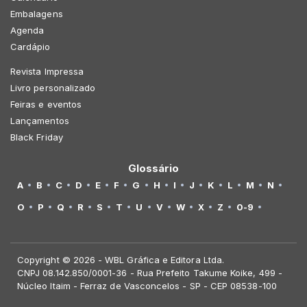
Embalagens
Agenda
Cardápio
Revista Impressa
Livro personalizado
Feiras e eventos
Lançamentos
Black Friday
Glossário
A
B
C
D
E
F
G
H
I
J
K
L
M
N
O
P
Q
R
S
T
U
V
W
X
Z
0-9
Copyright © 2026 - WBL Gráfica e Editora Ltda.
CNPJ 08.142.850/0001-36 - Rua Prefeito Takume Koike, 499 -
Núcleo Itaim - Ferraz de Vasconcelos - SP - CEP 08538-100