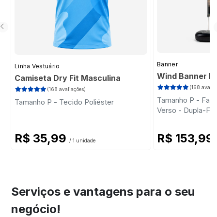
Banner
Linha Vestuário
Wind Banner Ki
Camiseta Dry Fit Masculina
(168 avalia
(168 avaliações)
Tamanho P - Faca 
Tamanho P - Tecido Poliéster
Verso - Dupla-Fa
Plástica - Haste
R$ 35,99
R$ 153,99
/ 1 unidade
Serviços e vantagens para o seu
negócio!