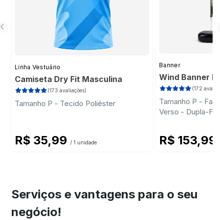
Banner
Linha Vestuário
Wind Banner Ki
Camiseta Dry Fit Masculina
(172 avalia
(173 avaliações)
Tamanho P - Faca 
Tamanho P - Tecido Poliéster
Verso - Dupla-Fa
Plástica - Haste
R$ 35,99
R$ 153,99
/ 1 unidade
Serviços e vantagens para o seu
negócio!