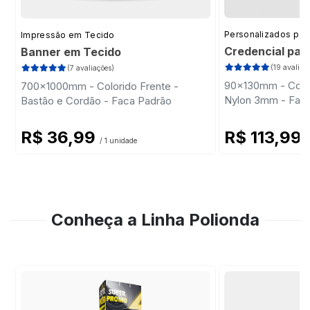
Personalizados par
Impressão em Tecido
Credencial par
Banner em Tecido
(19 avaliaç
(7 avaliações)
90x130mm - Color
700x1000mm - Colorido Frente -
Nylon 3mm - Fac
Bastão e Cordão - Faca Padrão
R$ 36,99
R$ 113,99
/ 1 unidade
/
Conheça a Linha Polionda