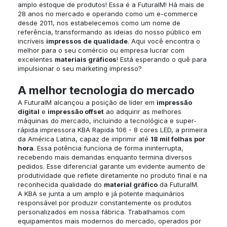
amplo estoque de produtos! Essa é a FuturaIM! Há mais de
28 anos no mercado e operando como um e-commerce
desde 2011, nos estabelecemos como um nome de
referência, transformando as ideias do nosso público em
incríveis
impressos de qualidade
. Aqui você encontra o
melhor para o seu comércio ou empresa lucrar com
excelentes
materiais gráficos
! Está esperando o quê para
impulsionar o seu marketing impresso?
A melhor tecnologia do mercado
A FuturaIM alcançou a posição de líder em
impressão
digital
e
impressão offset
ao adquirir as melhores
máquinas do mercado, incluindo a tecnológica e super-
rápida impressora KBA Rapida 106 - 8 cores LED, a primeira
da América Latina, capaz de imprimir até
18 mil folhas por
hora
. Essa potência funciona de forma ininterrupta,
recebendo mais demandas enquanto termina diversos
pedidos. Esse diferencial garante um evidente aumento de
produtividade que reflete diretamente no produto final e na
reconhecida qualidade do
material gráfico
da FuturaIM.
A KBA se junta a um amplo e já potente maquinários
responsável por produzir constantemente os produtos
personalizados em nossa fábrica. Trabalhamos com
equipamentos mais modernos do mercado, operados por