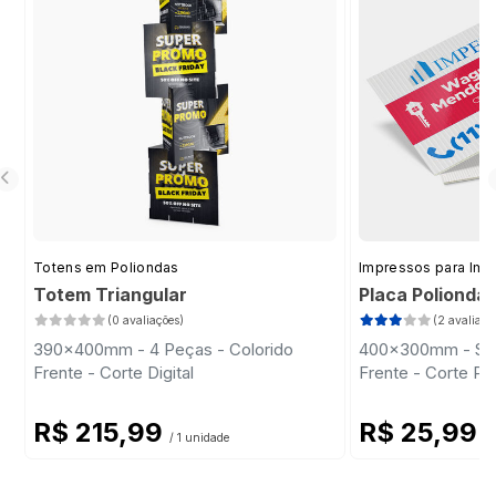
Totens em Poliondas
Impressos para Imob
Totem Triangular
Placa Polionda
(0 avaliações)
(2 avaliaçõ
390x400mm - 4 Peças - Colorido
400x300mm - Sem 
Frente - Corte Digital
Frente - Corte Pa
R$ 215,99
R$ 25,99
/ 1 unidade
/ 