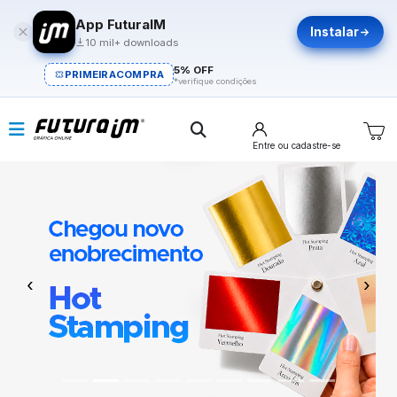
App FuturaIM
Instalar
10 mil+ downloads
5% OFF
PRIMEIRACOMPRA
*verifique condições
Entre
ou cadastre-se
Previous
Next