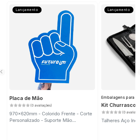
Lançamento
Lançamento
Placa de Mão
Embalagens para D
Kit Churrasco 
(0 avaliações)
(0 avaliaçõ
970x620mm - Colorido Frente - Corte
Personalizado - Suporte Mão
Talheres Aço Inox
Transparente com Fita Dupla Face