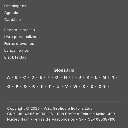
Embalagens
Agenda
Cardápio
Revista Impressa
Livro personalizado
Feiras e eventos
Lançamentos
Black Friday
Glossário
A
B
C
D
E
F
G
H
I
J
K
L
M
N
O
P
Q
R
S
T
U
V
W
X
Z
0-9
Copyright © 2026 - WBL Gráfica e Editora Ltda.
CNPJ 08.142.850/0001-36 - Rua Prefeito Takume Koike, 499 -
Núcleo Itaim - Ferraz de Vasconcelos - SP - CEP 08538-100