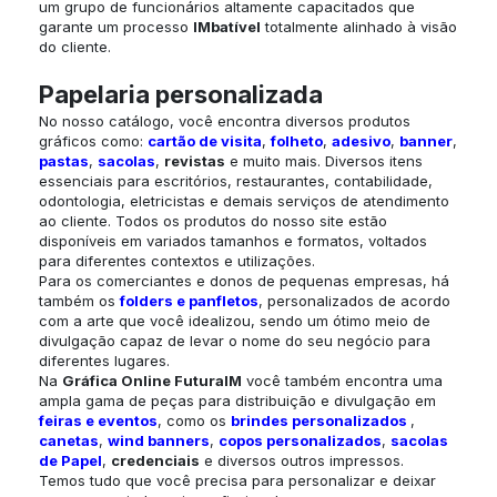
um grupo de funcionários altamente capacitados que
garante um processo
IMbatível
totalmente alinhado à visão
do cliente.
Papelaria personalizada
No nosso catálogo, você encontra diversos produtos
gráficos como:
cartão de visita
,
folheto
,
adesivo
,
banner
,
pastas
,
sacolas
,
revistas
e muito mais. Diversos itens
essenciais para escritórios, restaurantes, contabilidade,
odontologia, eletricistas e demais serviços de atendimento
ao cliente. Todos os produtos do nosso site estão
disponíveis em variados tamanhos e formatos, voltados
para diferentes contextos e utilizações.
Para os comerciantes e donos de pequenas empresas, há
também os
folders e panfletos
, personalizados de acordo
com a arte que você idealizou, sendo um ótimo meio de
divulgação capaz de levar o nome do seu negócio para
diferentes lugares.
Na
Gráfica Online
FuturaIM
você também encontra uma
ampla gama de peças para distribuição e divulgação em
feiras e eventos
, como os
brindes personalizados
,
canetas
,
wind banners
,
copos personalizados
,
sacolas
de Papel
,
credenciais
e diversos outros impressos.
Temos tudo que você precisa para personalizar e deixar