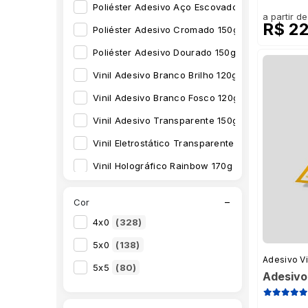
Adesivo para Vitrine
(120)
Poliéster Adesivo Aço Escovado 150g
(4)
a partir de
R$ 2
Adesivo para Vitrine cm²
(9)
Poliéster Adesivo Cromado 150g
(4)
Adesivo Perfurado
(1)
Poliéster Adesivo Dourado 150g
(4)
Adesivo Personalizado
(196)
Vinil Adesivo Branco Brilho 120g
(74)
Adesivo Redondo
(9)
Vinil Adesivo Branco Fosco 120g
(99)
Adesivo Retangular
(3)
Vinil Adesivo Transparente 150g
(133)
Adesivo Vidro Traseiro
(2)
Vinil Eletrostático Transparente 140g
(124)
Cartela Adesivo Resinado Personalizado A3
(1
Vinil Holográfico Rainbow 170g
(94)
Cartela Adesivo Resinado Personalizado A4
(1
Vinil Perfurado 120g
(10)
−
Cor
Faixa Decorativa
(1)
4x0
(328)
Faixa Decorativa Bailarina
(1)
5x0
(138)
Faixa Decorativa Carros
(1)
Adesivo Vi
5x5
(80)
Adesivo
Faixa Decorativa Cozinha
(1)
Faixa Decorativa Dinossauros
(1)