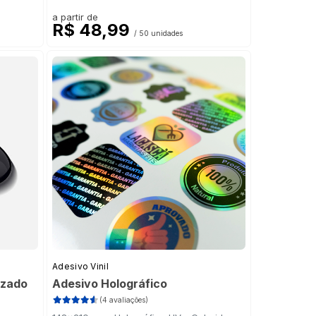
a partir de
R$ 48,99
/ 50 unidades
Adesivo Vinil
izado
Adesivo Holográfico
(4 avaliações)