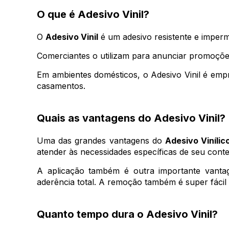
55x100mm
(8)
180
(10)
O que é Adesivo Vinil?
600x2100mm
(2)
250
(248)
650x800mm
(1)
O
Adesivo Vinil
é um adesivo resistente e imperm
350
(1)
68x68mm
(3)
500
(234)
Comerciantes o utilizam para anunciar promoções 
700x1000mm
(2)
1000
(168)
Em ambientes domésticos, o Adesivo Vinil é em
casamentos.
700x1500mm
(2)
2000
(14)
700x2000mm
(2)
5000
(6)
Quais as vantagens do Adesivo Vinil?
700x2100mm
(2)
700x2500mm
(2)
Uma das grandes vantagens do
Adesivo Vinílic
atender às necessidades específicas de seu conte
700x3000mm
(2)
70x80mm
(8)
A aplicação também é outra importante vantage
aderência total. A remoção também é super fácil
720x1000mm
(8)
720x1200mm
(8)
Quanto tempo dura o Adesivo Vinil?
720x2000mm
(8)