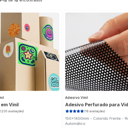
1–12
de
12
encontrados
nil
Adesivo Vinil
em Vinil
Adesivo Perfurado para Vi
(230 avaliações)
(18 avaliações)
150x1400mm - Colorido Frente - Re
Automático