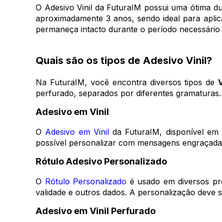
O Adesivo Vinil da FuturaIM possui uma ótima d
720x3000mm
(8)
aproximadamente 3 anos, sendo ideal para aplic
720x800mm
(8)
permaneça intacto durante o período necessário 
800x200mm
(1)
800x2100mm
(2)
Quais são os tipos de Adesivo Vinil?
80x300mm
(8)
Na FuturaIM, você encontra diversos tipos de
890x1260mm
(1)
perfurado, separados por diferentes gramaturas
900x2100mm
(2)
Adesivo em Vinil
900x300mm
(1)
O
Adesivo em Vinil
da FuturaIM, disponível em 
90x130mm
(35)
possível personalizar com mensagens engraçada
920x1380mm
(1)
Rótulo Adesivo Personalizado
Personalizado
(68)
O
Rótulo Personalizado
é usado em diversos pro
validade e outros dados. A personalização deve se
Adesivo em Vinil Perfurado