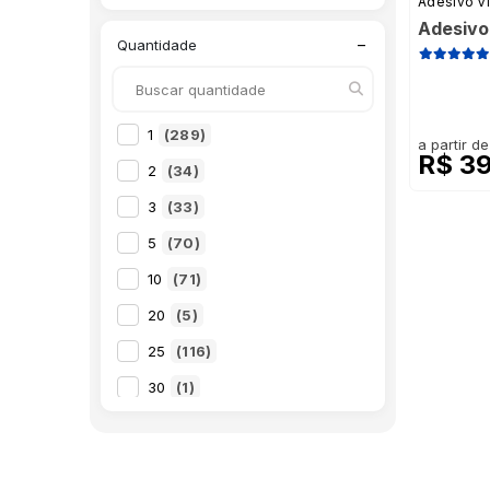
Adesivo Vi
40x50mm
(41)
Rolo Meio-Corte Retangular
(114)
Adesivo
−
Quantidade
420x1200mm
(8)
420x297mm
(12)
420x594mm
(1)
1
(289)
a partir de
R$ 3
470x340mm
(1)
2
(34)
480x500mm
(8)
3
(33)
48x48mm
(3)
5
(70)
500x1150mm
(1)
10
(71)
500x2000mm
(8)
20
(5)
500x3000mm
(8)
25
(116)
50x300mm
(8)
30
(1)
50x50mm
(36)
50
(265)
50x80mm
(36)
100
(251)