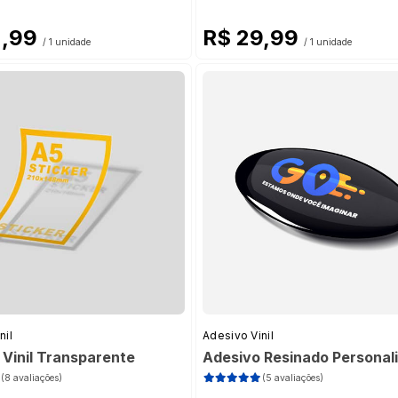
2,99
R$ 29,99
/ 1 unidade
/ 1 unidade
0)
0)
nil
Adesivo Vinil
 Vinil Transparente
Adesivo Resinado Personal
(8 avaliações)
(5 avaliações)