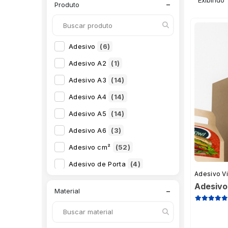
Exibindo
−
Produto
Adesivo
(6)
Adesivo A2
(1)
Adesivo A3
(14)
Adesivo A4
(14)
Adesivo A5
(14)
Adesivo A6
(3)
Adesivo cm²
(52)
Adesivo de Porta
(4)
Adesivo Vi
Adesivo em Vinil Perfurado cm²
(2)
Adesivo 
−
Material
Adesivo Holográfico
(4)
Adesivo para Porta de Vidro
(4)