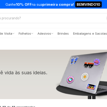
Ganhe
10% OFF
na sua
primeira compra!
BEMVINDO10
e Visita
Folhetos
Adesivos
Brindes
Embalagens e Sacolas
dê vida às suas ideias.