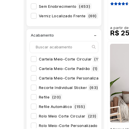
150x20mm
(1)
Sem Enobrecimento
(453)
210x2000mm
(8)
Verniz Localizado Frente
(69)
210x297mm
(24)
a partir de
210x3000mm
(8)
R$ 2
−
Acabamento
218x318mm
(1)
240x1200mm
(8)
297x1200mm
(8)
Cartela Meio-Corte Circular
(11)
297x210mm
(10)
Cartela Meio-Corte Padrão
(1)
297x420mm
(22)
Cartela Meio-Corte Personalizado - Entregue 
300x600mm
(1)
Recorte Individual Sticker
(63)
300x900mm
(1)
Refile
(20)
30x30mm
(15)
Refile Automático
(155)
330x770mm
(1)
Rolo Meio Corte Circular
(23)
400x800mm
(1)
Rolo Meio-Corte Personalizado
(155)