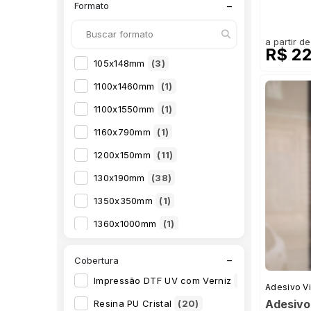
−
Formato
Faixa Decorativa Floral
(1)
Faixa Decorativa Nuvens
(1)
a partir de
R$ 2
Faixa Decorativa Princesa
(1)
105x148mm
(3)
Faixa Decorativa Príncipe
(1)
1100x1460mm
(1)
Faixa Decorativa Safári
(1)
1100x1550mm
(1)
Faixa Decorativa Ursinho
(1)
1160x790mm
(1)
Kit de Etiquetas para Material Escolar
(1)
1200x150mm
(11)
Papel de Parede
(10)
130x190mm
(38)
Rótulos cm²
(14)
1350x350mm
(1)
Rótulos Personalizado
(32)
1360x1000mm
(1)
1400x1400mm
(1)
−
Cobertura
148x210mm
(14)
Impressão DTF UV com Verniz
(4)
Adesivo Vi
150x1400mm
(1)
Adesivo 
Resina PU Cristal
(20)