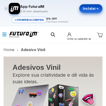
App FuturaIM
Instalar
10 mil+ downloads
5% OFF
PRIMEIRACOMPRA
*verifique condições
Entre
ou cadastre-se
Home
Adesivo Vinil
Adesivos Vinil
Explore sua criatividade e dê vida às
suas ideias.