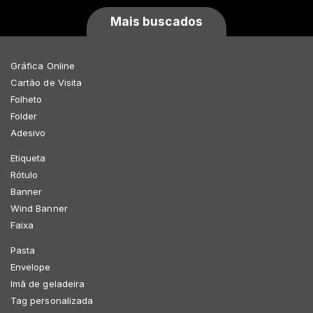
Mais buscados
Gráfica Online
Cartão de Visita
Folheto
Folder
Adesivo
Etiqueta
Rótulo
Banner
Wind Banner
Faixa
Pasta
Envelope
Imã de geladeira
Tag personalizada