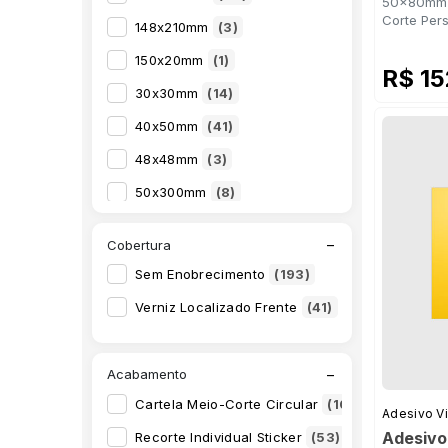
50x80mm -
Corte Per
148x210mm
(3)
150x20mm
(1)
R$ 1
30x30mm
(14)
40x50mm
(41)
48x48mm
(3)
50x300mm
(8)
50x50mm
(36)
−
Cobertura
50x80mm
(36)
Sem Enobrecimento
(193)
55x100mm
(8)
Verniz Localizado Frente
(41)
68x68mm
(3)
70x80mm
(8)
−
Acabamento
80x300mm
(8)
Cartela Meio-Corte Circular
(10)
Adesivo Vi
90x130mm
(35)
Adesivo 
Recorte Individual Sticker
(53)