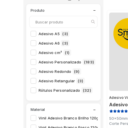
−
Produto
Adesivo A5
(3)
Adesivo A6
(3)
Adesivo cm²
(1)
Adesivo Personalizado
(183)
Adesivo Redondo
(9)
Adesivo Retangular
(3)
Rótulos Personalizado
(32)
Adesivo Vi
Adesivo 
−
Material
Vinil Adesivo Branco Brilho 120g
(34)
50x50mm -
Corte Per
Vinil Adesivo Branco Fosco 120g
(29)