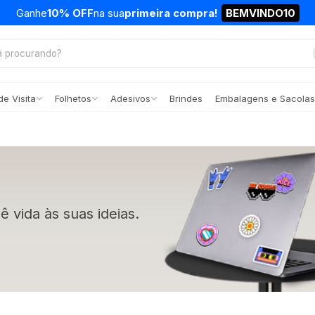
Ganhe
10% OFF
na sua
primeira compra!
BEMVINDO10
e Visita
Folhetos
Adesivos
Brindes
Embalagens e Sacolas
dê vida às suas ideias.