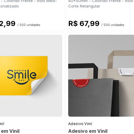
 Colorido Frente - Rolo Meio-
40x50mm - Colorido Frente - Rolo
sonalizado
Corte Retangular
52,99
R$ 67,99
/ 500 unidades
/ 500 unidades
nil
Adesivo Vinil
em Vinil
Adesivo em Vinil