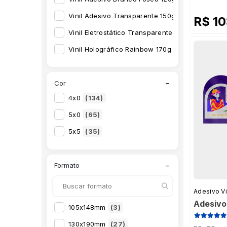
Vinil Adesivo Transparente 150g
(50)
R$ 1
Vinil Eletrostático Transparente 140g
(61)
Vinil Holográfico Rainbow 170g
(60)
−
Cor
4x0
(134)
5x0
(65)
5x5
(35)
−
Formato
Adesivo Vi
Adesivo 
105x148mm
(3)
130x190mm
(27)