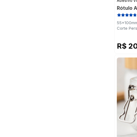
Adesivo Vi
Rótulo 
55x100mm 
Corte Per
R$ 2