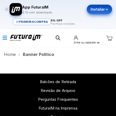
App FuturaIM
Instalar
10 mil+ downloads
5% OFF
PRIMEIRACOMPRA
*verifique condições
Entre
ou cadastre-se
Home
Banner Político
Balcões de Retirada
Revisão de Arquivo
Perguntas Frequentes
FuturaIM na Imprensa