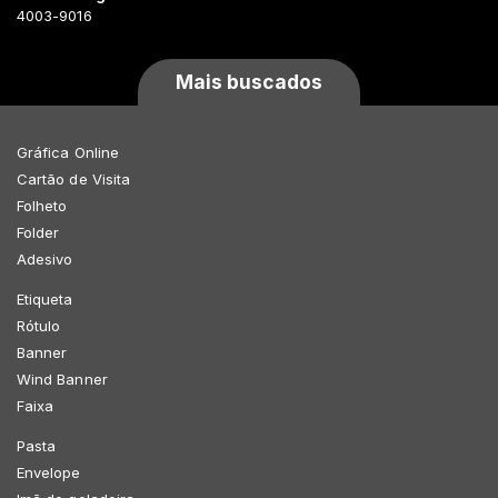
4003-9016
Mais buscados
Gráfica Online
Cartão de Visita
Folheto
Folder
Adesivo
Etiqueta
Rótulo
Banner
Wind Banner
Faixa
Pasta
Envelope