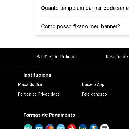
informação que está sendo divulgada
Quanto tempo um banner pode ser 
Podem ser produzidos em diferentes m
uma mensagem clara sobre o que é of
depende da finalidade, do local de 
Como posso fixar o meu banner?
O tempo de exposição varia de acord
meses, mesmo em locais externos. No
chuva e outras intempéries.
Existem diferentes formas de fixar u
especiais, suportes de metal ou de m
Balcões de Retirada
Revisão de
também pode ser uma opção.
Institucional
Mapa do Site
Baixe o App
Política de Privacidade
Fale conosco
Formas de Pagamento