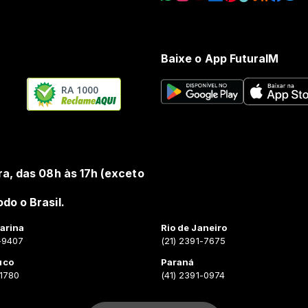
Baixe o App FuturaIM
RA 1000
ra, das 08h às 17h (exceto
do o Brasil.
arina
Rio de Janeiro
-9407
(21) 2391-7675
uco
Paraná
-1780
(41) 2391-0974