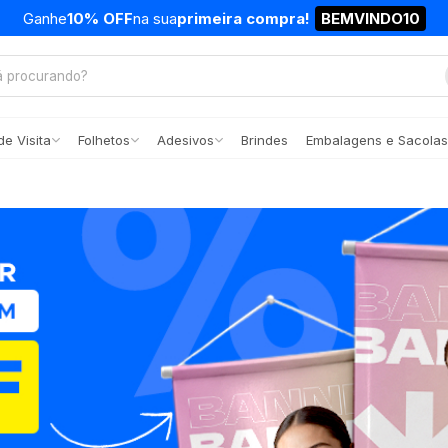
Ganhe
10% OFF
na sua
primeira compra!
BEMVINDO10
e Visita
Folhetos
Adesivos
Brindes
Embalagens e Sacolas
ar.