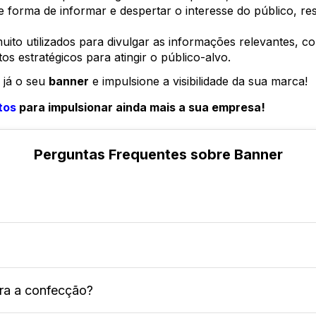
forma de informar e despertar o interesse do público, ress
ito utilizados para divulgar as informações relevantes, co
s estratégicos para atingir o público-alvo.
 já o seu
banner
e impulsione a visibilidade da sua marca!
tos
para impulsionar ainda mais a sua empresa!
Perguntas Frequentes sobre Banner
impressa, geralmente em formato retangular ou quadra
ara a confecção?
ão do público e promover uma mensagem de forma rápid
pessoas que estão passando pelo local, aumentando a