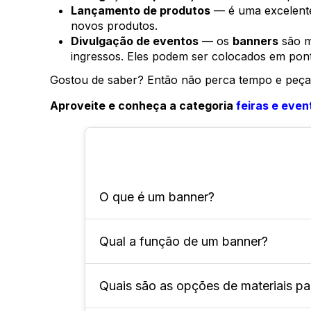
Lançamento de produtos
— é uma excelente 
novos produtos.
Divulgação de eventos
— os
banners
são mu
ingressos. Eles podem ser colocados em ponto
Gostou de saber? Então não perca tempo e peça
Aproveite e conheça a categoria
feiras e even
O que é um banner?
Qual a função de um banner?
Ele é uma peça publicitária visual 
produtos, serviços ou eventos.
Quais são as opções de materiais p
A função principal é atrair a atenç
capacidade de chamar a atenção de 