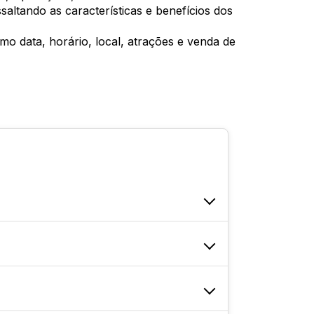
altando as características e benefícios dos
mo data, horário, local, atrações e venda de
do, usada para promover marcas,
a e impactante. Ele tem a
 visibilidade da marca ou da