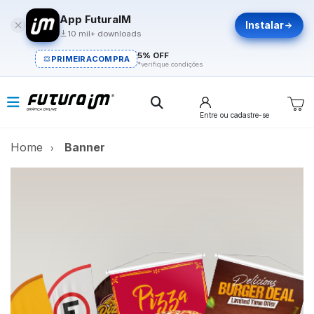
App FuturaIM
Instalar
10 mil+ downloads
5% OFF
PRIMEIRACOMPRA
*verifique condições
Entre
ou cadastre-se
Home
Banner
Banner
A melhor maneira de divulgar.