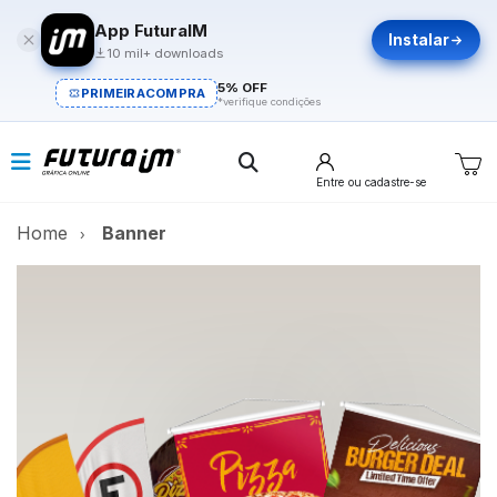
App FuturaIM
Instalar
10 mil+ downloads
5% OFF
PRIMEIRACOMPRA
*verifique condições
Entre
ou cadastre-se
Home
Banner
Banner
A melhor maneira de divulgar.