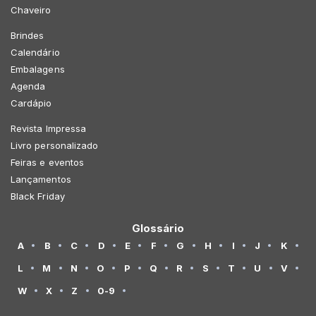
Chaveiro
Brindes
Calendário
Embalagens
Agenda
Cardápio
Revista Impressa
Livro personalizado
Feiras e eventos
Lançamentos
Black Friday
Glossário
A
B
C
D
E
F
G
H
I
J
K
L
M
N
O
P
Q
R
S
T
U
V
W
X
Z
0-9