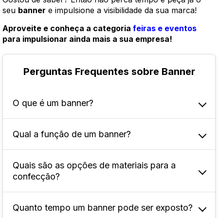
seu
banner
e impulsione a visibilidade da sua marca!
Aproveite e conheça a categoria
feiras e eventos
para impulsionar ainda mais a sua empresa!
Perguntas Frequentes sobre Banner
O que é um banner?
Qual a função de um banner?
Ele é uma peça publicitária visual impressa,
geralmente em formato retangular ou quadrado,
usada para promover marcas, produtos,
Quais são as opções de materiais para a
A função principal é atrair a atenção do público
serviços ou eventos.
confecção?
e promover uma mensagem de forma rápida e
impactante. Ele tem a capacidade de chamar a
atenção de pessoas que estão passando pelo
Quanto tempo um banner pode ser exposto?
Podem ser produzidos em diferentes materiais,