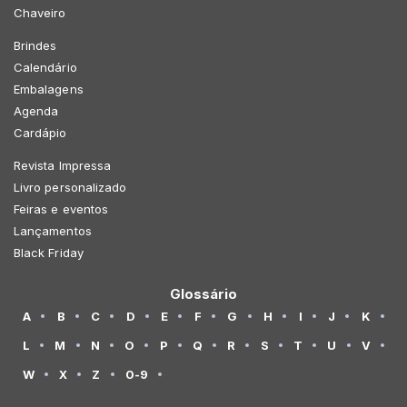
Chaveiro
Brindes
Calendário
Embalagens
Agenda
Cardápio
Revista Impressa
Livro personalizado
Feiras e eventos
Lançamentos
Black Friday
Glossário
A
B
C
D
E
F
G
H
I
J
K
L
M
N
O
P
Q
R
S
T
U
V
W
X
Z
0-9