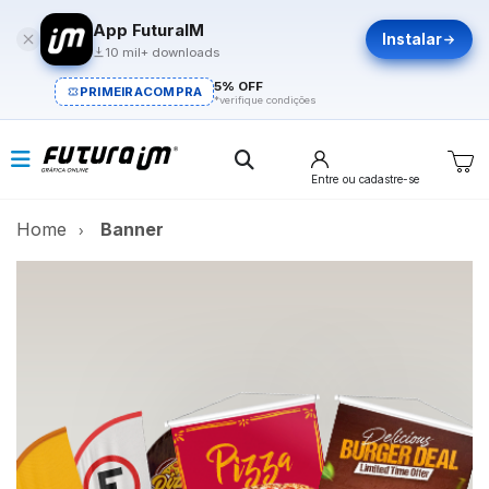
App FuturaIM
Instalar
10 mil+ downloads
5% OFF
PRIMEIRACOMPRA
*verifique condições
Entre
ou cadastre-se
Home
Banner
Banner
A melhor maneira de divulgar.