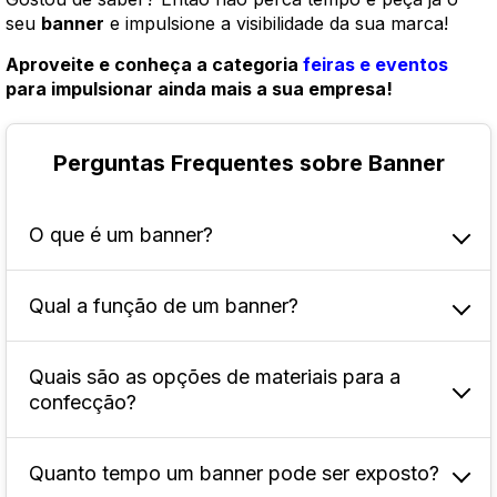
seu
banner
e impulsione a visibilidade da sua marca!
Aproveite e conheça a categoria
feiras e eventos
para impulsionar ainda mais a sua empresa!
Perguntas Frequentes sobre Banner
O que é um banner?
Qual a função de um banner?
Ele é uma peça publicitária visual impressa,
geralmente em formato retangular ou quadrado,
usada para promover marcas, produtos,
Quais são as opções de materiais para a
A função principal é atrair a atenção do público
serviços ou eventos.
confecção?
e promover uma mensagem de forma rápida e
impactante. Ele tem a capacidade de chamar a
atenção de pessoas que estão passando pelo
Quanto tempo um banner pode ser exposto?
Podem ser produzidos em diferentes materiais,