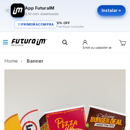
App FuturaIM
Instalar
10 mil+ downloads
5% OFF
PRIMEIRACOMPRA
*verifique condições
Entre
ou cadastre-se
Home
Banner
Banner
A melhor maneira de divulgar.