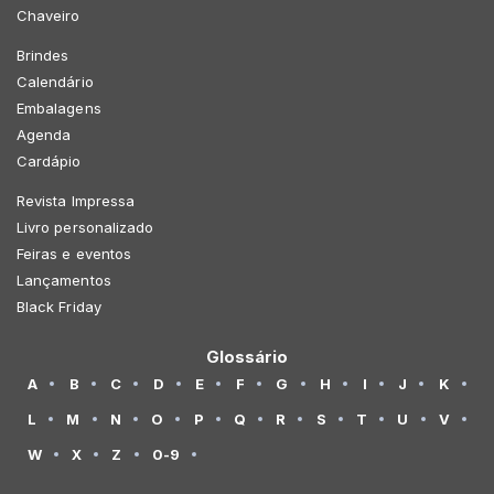
Chaveiro
Brindes
Calendário
Embalagens
Agenda
Cardápio
Revista Impressa
Livro personalizado
Feiras e eventos
Lançamentos
Black Friday
Glossário
A
B
C
D
E
F
G
H
I
J
K
L
M
N
O
P
Q
R
S
T
U
V
W
X
Z
0-9