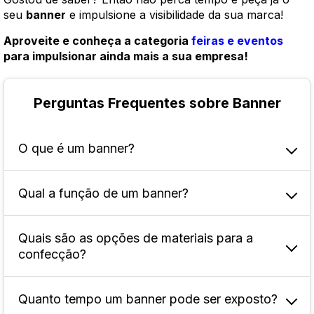
seu
banner
e impulsione a visibilidade da sua marca!
Aproveite e conheça a categoria
feiras e eventos
para impulsionar ainda mais a sua empresa!
Perguntas Frequentes sobre Banner
O que é um banner?
Qual a função de um banner?
Ele é uma peça publicitária visual impressa,
geralmente em formato retangular ou quadrado,
usada para promover marcas, produtos,
Quais são as opções de materiais para a
A função principal é atrair a atenção do público
serviços ou eventos.
confecção?
e promover uma mensagem de forma rápida e
impactante. Ele tem a capacidade de chamar a
atenção de pessoas que estão passando pelo
Quanto tempo um banner pode ser exposto?
Podem ser produzidos em diferentes materiais,