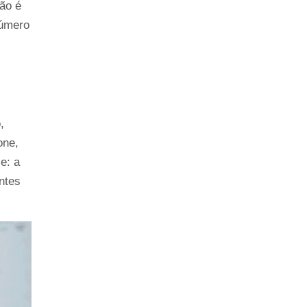
o é 
úmero 
 
ne, 
: a 
tes 