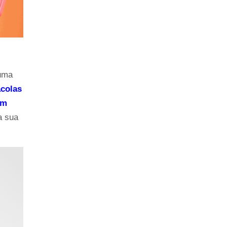
uma 
colas 
m 
 sua 