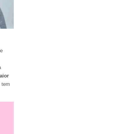
e
 
ior 
 tem 