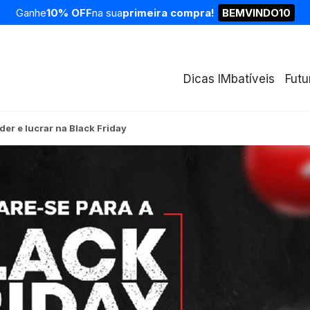
Ganhe
10% OFF
na sua
primeira compra!
BEMVINDO10
Dicas IMbatíveis
Futu
er e lucrar na Black Friday