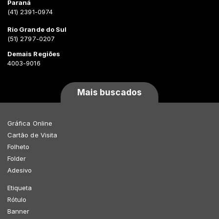
Paraná
(41) 2391-0974
Rio Grande do Sul
(51) 2797-0207
Demais Regiões
4003-9016
Mais buscados
Gráfica Online
Cartão de Visita
Folheto
Folder
Adesivo
Etiqueta
Rótulo
Banner