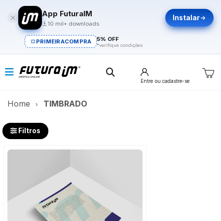
App FuturaIM
Instalar
10 mil+ downloads
5% OFF
PRIMEIRACOMPRA
*verifique condições
Entre
ou cadastre-se
Home
TIMBRADO
Filtros