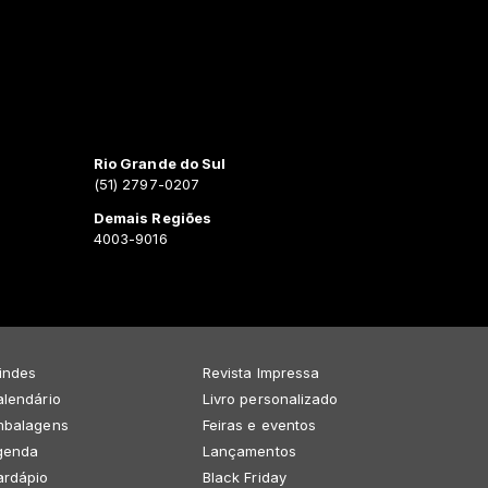
Rio Grande do Sul
(51) 2797-0207
Demais Regiões
4003-9016
indes
Revista Impressa
lendário
Livro personalizado
mbalagens
Feiras e eventos
genda
Lançamentos
ardápio
Black Friday