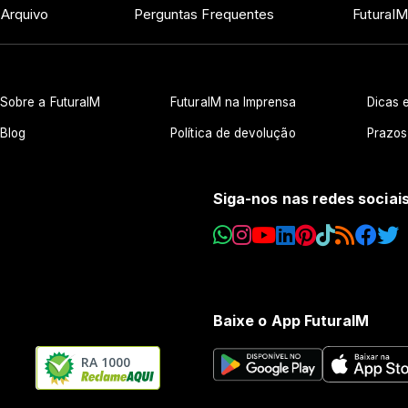
 Arquivo
Perguntas Frequentes
FuturaIM
Sobre a FuturaIM
FuturaIM na Imprensa
Dicas e
Blog
Política de devolução
Prazos
Siga-nos nas redes sociai
Baixe o App FuturaIM
RA 1000