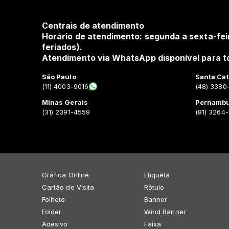
Centrais de atendimento
Horário de atendimento: segunda a sexta-fei
feriados).
Atendimento via WhatsApp disponível para to
São Paulo
Santa Cat
(11) 4003-9016
(48) 3380
Minas Gerais
Pernamb
(31) 2391-4559
(81) 3264
Gráfica Online
Etiqueta
Cartão de Visita
Rótulo
Folheto
Banner
Folder
Wind Banner
Adesivo
Faixa