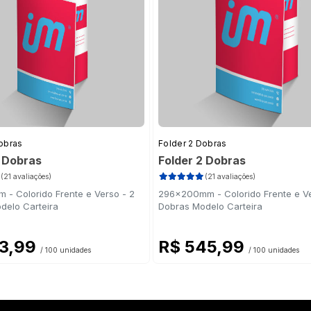
obras
Folder 2 Dobras
2 Dobras
Folder 2 Dobras
(21 avaliações)
(21 avaliações)
 - Colorido Frente e Verso - 2
296x200mm - Colorido Frente e Ve
delo Carteira
Dobras Modelo Carteira
63,99
R$ 545,99
/ 100 unidades
/ 100 unidades