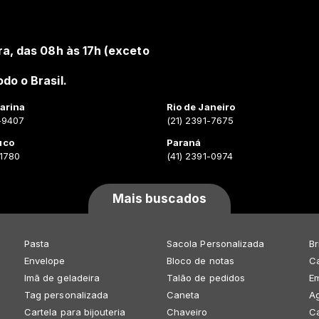
ra, das 08h às 17h (exceto
do o Brasil.
arina
Rio de Janeiro
-9407
(21) 2391-7675
uco
Paraná
-1780
(41) 2391-0974
Mais buscados
Pasta
Sacola Personalizada
Br
Envelope
Bloco de notas
Ca
Imã de geladeira
Talão de pedidos
E
Tag personalizada
Caneta
A
Cartela para bijouteria
Chaveiro
C