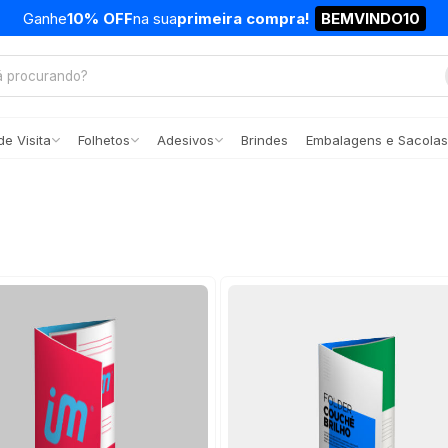
Ganhe
10% OFF
na sua
primeira compra!
BEMVINDO10
e Visita
Folhetos
Adesivos
Brindes
Embalagens e Sacolas