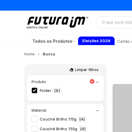
Eleições 2026
Todos os Produtos
Cartão d
Home
Busca
Limpar filtros
−
Produto
Folder
(8)
−
Material
Couché Brilho 115g
(4)
Couché Brilho 150g
(4)