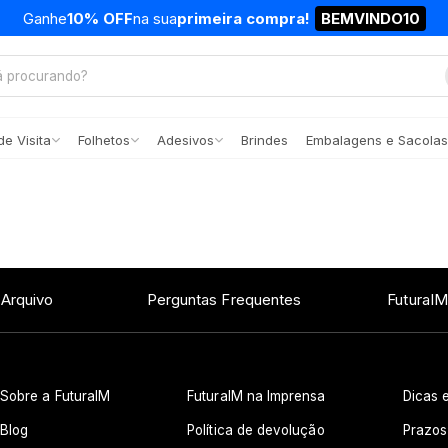
Ganhe
10% OFF
na sua
primeira compra!
BEMVINDO10
e Visita
Folhetos
Adesivos
Brindes
Embalagens e Sacolas
 Arquivo
Perguntas Frequentes
FuturaIM
Sobre a FuturaIM
FuturaIM na Imprensa
Dicas e
Blog
Política de devolução
Prazos