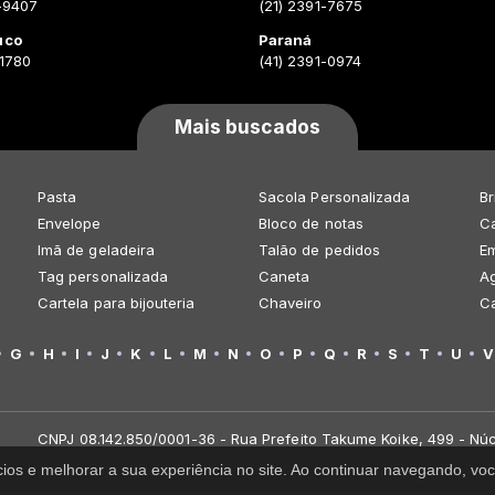
-9407
(21) 2391-7675
uco
Paraná
-1780
(41) 2391-0974
Mais buscados
Pasta
Sacola Personalizada
Br
Envelope
Bloco de notas
Ca
Imã de geladeira
Talão de pedidos
E
Tag personalizada
Caneta
A
Cartela para bijouteria
Chaveiro
C
G
H
I
J
K
L
M
N
O
P
Q
R
S
T
U
V
CNPJ 08.142.850/0001-36 - Rua Prefeito Takume Koike, 499 - Núc
cios e melhorar a sua experiência no site. Ao continuar navegando, 