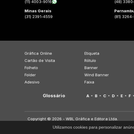
(11) 4003-9016
(48) 3380
Minas Gerais
Pernamb
(31) 2391-4559
(81) 3264
Gráfica Online
Etiqueta
Cartão de Visita
Rótulo
Folheto
Banner
Folder
Wind Banner
Adesivo
Faixa
Glossário
A
B
C
D
E
F
Copyright © 2026 - WBL Gráfica e Editora Ltda.
Utilizamos cookies para personalizar anún