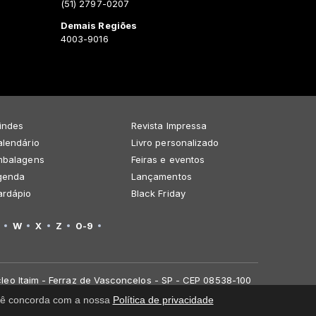
(51) 2797-0207
Demais Regiões
4003-9016
indes
Revista Impressa
lendário
Livro personalizado
mbalagens
Feiras e eventos
genda
Lançamentos
ardápio
Black Friday
W
X
Z
0-9
leo Itaim - Ferraz de Vasconcelos - SP - CEP 08538-100
você concorda com a nossa
Política de privacidade