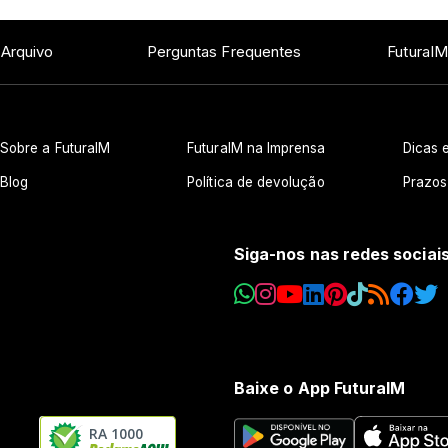
 Arquivo
Perguntas Frequentes
FuturaIM
Sobre a FuturaIM
FuturaIM na Imprensa
Dicas e
Blog
Política de devolução
Prazos
Siga-nos nas redes sociai
Baixe o App FuturaIM
RA 1000