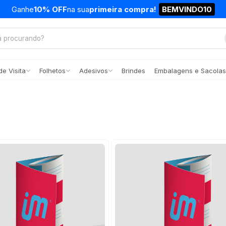
Ganhe
10% OFF
na sua
primeira compra!
BEMVINDO10
e Visita
Folhetos
Adesivos
Brindes
Embalagens e Sacolas