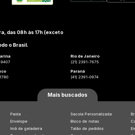
ra, das 08h às 17h (exceto
do o Brasil.
arina
Rio de Janeiro
-9407
(21) 2391-7675
uco
Paraná
-1780
(41) 2391-0974
Mais buscados
Pasta
Sacola Personalizada
Br
Envelope
Bloco de notas
Ca
Imã de geladeira
Talão de pedidos
E