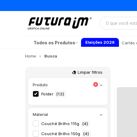
Eleições 2026
Todos os Produtos
Cartão d
Home
Busca
Limpar filtros
−
Produto
Folder
(12)
−
Material
Couché Brilho 115g
(4)
Couché Brilho 150g
(4)