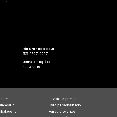
Rio Grande do Sul
(51) 2797-0207
Demais Regiões
4003-9016
indes
Revista Impressa
lendário
Livro personalizado
mbalagens
Feiras e eventos