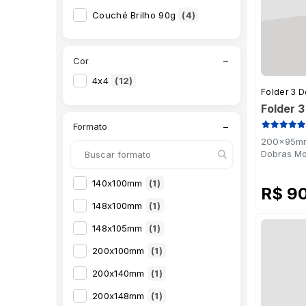
Couché Brilho 90g
(4)
−
Cor
4x4
(12)
Folder 3 
Folder 
−
Formato
200x95mm 
Dobras Mo
140x100mm
(1)
R$ 9
148x100mm
(1)
148x105mm
(1)
200x100mm
(1)
200x140mm
(1)
200x148mm
(1)