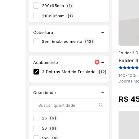
200x95mm
(1)
210x105mm
(1)
210x148mm
(1)
−
Cobertura
280x200mm
(1)
Sem Enobrecimento
(12)
296x200mm
(1)
Folder 3 
297x210mm
(1)
Folder 
−
Acabamento
3 Dobras Modelo Enrolada
(12)
140x100mm
Dobras Mo
−
Quantidade
R$ 4
25
(6)
50
(6)
100
(6)