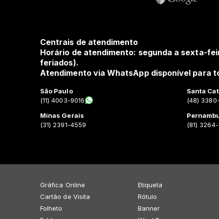
Centrais de atendimento
Horário de atendimento: segunda a sexta-fei
feriados).
Atendimento via WhatsApp disponível para to
São Paulo
Santa Cat
(11) 4003-9016
(48) 3380
Minas Gerais
Pernamb
(31) 2391-4559
(81) 3264
Gráfica Online
Etiqueta
Cartão de Visita
Rótulo
Folheto
Banner