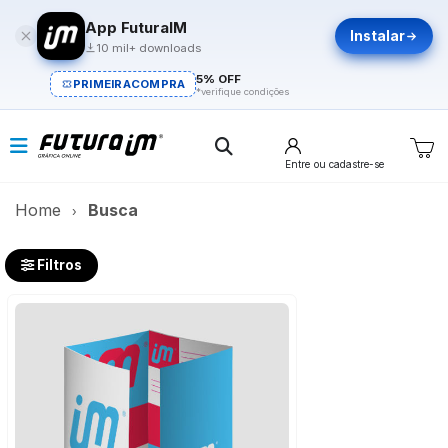
App FuturaIM
Instalar
10 mil+ downloads
5% OFF
PRIMEIRACOMPRA
*verifique condições
Entre
ou cadastre-se
Home
Busca
Filtros