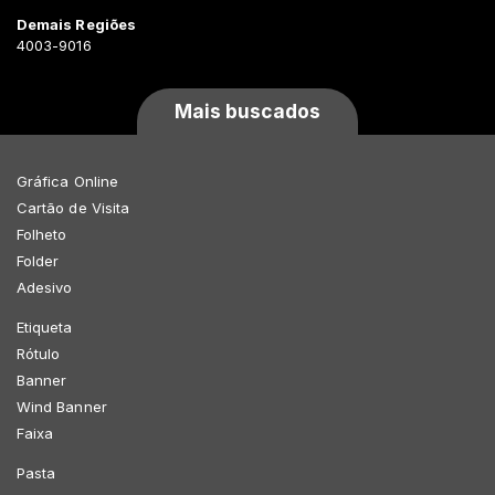
Demais Regiões
4003-9016
Mais buscados
Gráfica Online
Cartão de Visita
Folheto
Folder
Adesivo
Etiqueta
Rótulo
Banner
Wind Banner
Faixa
Pasta