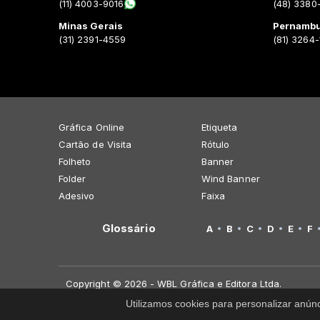
(11) 4003-9016
(48) 3380
Minas Gerais
Pernamb
(31) 2391-4559
(81) 3264
Gráfica Online
Etiqueta
Cartão de Visita
Rótulo
Folheto
Banner
Folder
Wind Banner
Adesivo
Faixa
Glossário
A
B
C
D
E
F
Copyright © 2026 - WBL Gráfica e Editora Ltda.
Utilizamos cookies para personalizar anún