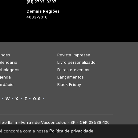
(51) 2797-0207
Demais Regiões
4003-9016
indes
Revista Impressa
lendário
Livro personalizado
mbalagens
Feiras e eventos
genda
Lançamentos
ardápio
Black Friday
W
X
Z
0-9
leo Itaim - Ferraz de Vasconcelos - SP - CEP 08538-100
você concorda com a nossa
Política de privacidade