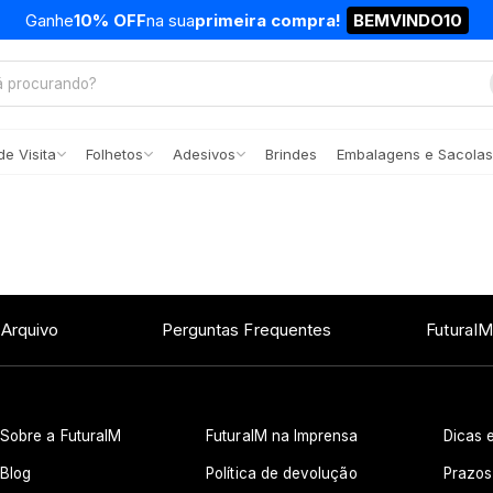
Ganhe
10% OFF
na sua
primeira compra!
BEMVINDO10
e Visita
Folhetos
Adesivos
Brindes
Embalagens e Sacolas
 Arquivo
Perguntas Frequentes
FuturaIM
Sobre a FuturaIM
FuturaIM na Imprensa
Dicas e
Blog
Política de devolução
Prazos