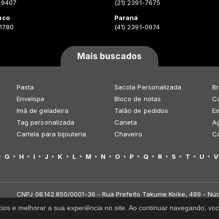
-9407
(21) 2391-7675
uco
Paraná
-1780
(41) 2391-0974
Mais buscados
Pasta
Sacola Personalizada
Br
Envelope
Bloco de notas
Ca
Imã de geladeira
Talão de pedidos
E
Tag personalizada
Caneta
A
Cartela para bijouteria
Chaveiro
C
G
H
I
J
K
L
M
N
O
P
Q
R
S
T
U
V
CNPJ 08.142.850/0001-36 - Rua Prefeito Takume Koike, 499 - Núc
cios e melhorar a sua experiência no site. Ao continuar navegando, 