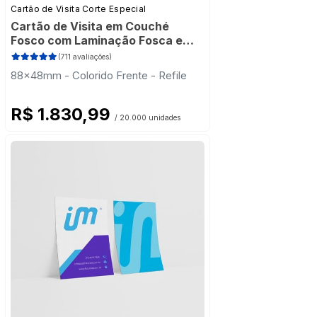
Cartão de Visita Corte Especial
Cartão de Visita em Couché
Fosco com Laminação Fosca e
Verniz Localizado
(711 avaliações)
88x48mm - Colorido Frente - Refile
R$ 1.830,99
/ 20.000 unidades