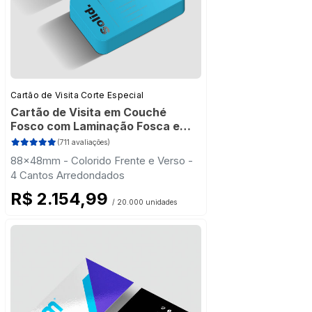
Cartão de Visita Corte Especial
Cartão de Visita em Couché
Fosco com Laminação Fosca e
Verniz Localizado
(711 avaliações)
88x48mm - Colorido Frente e Verso -
4 Cantos Arredondados
R$ 2.154,99
/ 20.000 unidades