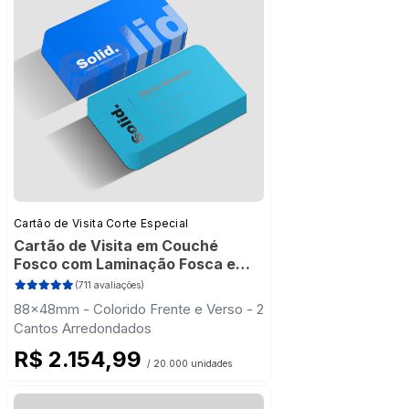
Cartão de Visita Corte Especial
Cartão de Visita em Couché
Fosco com Laminação Fosca e
Verniz Localizado
(711 avaliações)
88x48mm - Colorido Frente e Verso - 2
Cantos Arredondados
R$ 2.154,99
/ 20.000 unidades