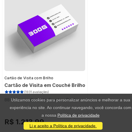
Cartão de Visita com Brilho
Cartão de Visita em Couché Brilho
(1931 avaliações)
88x48mm - Colorido Frente - Refile
Utilizamos cookies para personalizar anúncios e melhorar a sua
experiência no site. Ao continuar navegando, você concorda com
a nossa
Política de privacidade
R$ 1.213,99
/ 20.000 unidades
Li e aceito a Política de privacidade.