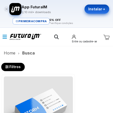
App FuturaIM
Instalar
10 mil+ downloads
5% OFF
PRIMEIRACOMPRA
*verifique condições
Entre
ou cadastre-se
Home
Busca
Filtros