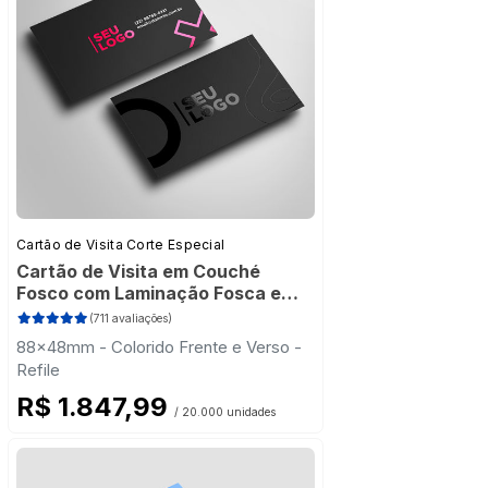
Cartão de Visita Corte Especial
Cartão de Visita em Couché
Fosco com Laminação Fosca e
Verniz Localizado
(711 avaliações)
88x48mm - Colorido Frente e Verso -
Refile
R$ 1.847,99
/ 20.000 unidades