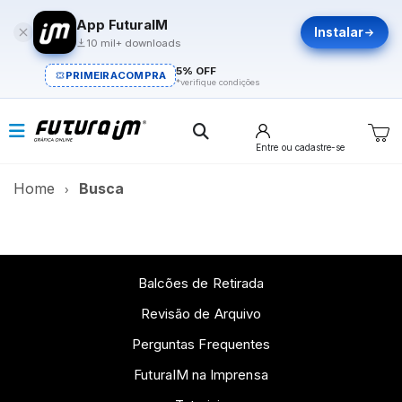
App FuturaIM
Instalar
10 mil+ downloads
5% OFF
PRIMEIRACOMPRA
*verifique condições
Entre
ou cadastre-se
Home
Busca
Balcões de Retirada
Revisão de Arquivo
Perguntas Frequentes
FuturaIM na Imprensa