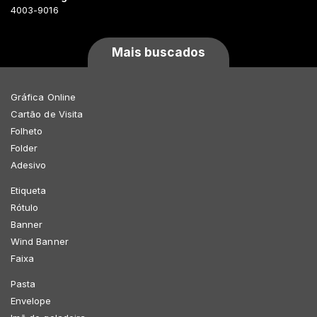
4003-9016
Mais buscados
Gráfica Online
Cartão de Visita
Folheto
Folder
Adesivo
Etiqueta
Rótulo
Banner
Wind Banner
Faixa
Pasta
Envelope