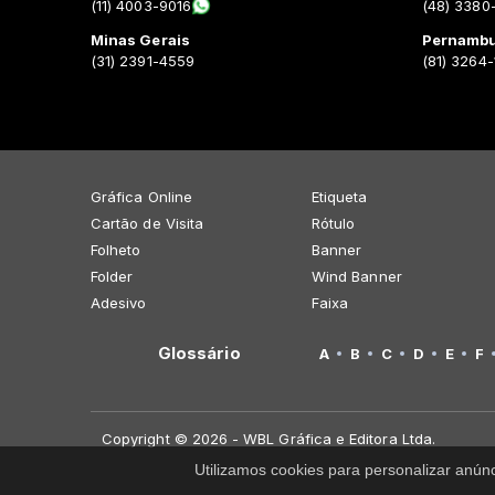
(11) 4003-9016
(48) 3380
Minas Gerais
Pernamb
(31) 2391-4559
(81) 3264
Gráfica Online
Etiqueta
Cartão de Visita
Rótulo
Folheto
Banner
Folder
Wind Banner
Adesivo
Faixa
Glossário
A
B
C
D
E
F
Copyright © 2026 - WBL Gráfica e Editora Ltda.
Utilizamos cookies para personalizar anún