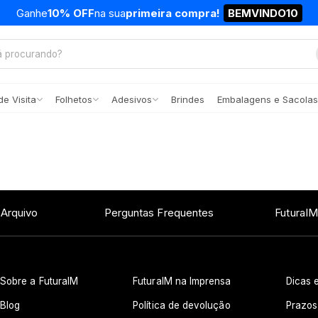
Ganhe
10% OFF
na sua
primeira compra!
BEMVINDO10
e Visita
Folhetos
Adesivos
Brindes
Embalagens e Sacolas
 Arquivo
Perguntas Frequentes
FuturaIM
Sobre a FuturaIM
FuturaIM na Imprensa
Dicas e
Blog
Política de devolução
Prazos