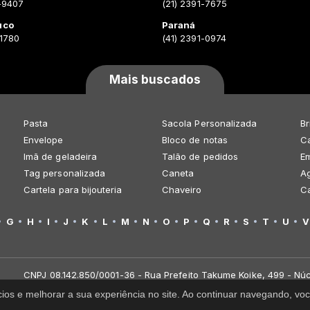
-9407
(21) 2391-7675
uco
Paraná
-1780
(41) 2391-0974
Mais buscados
Pasta
Sacola Personalizada
Br
Envelope
Bloco de notas
Ca
Imã de geladeira
Talão de pedidos
E
Tag personalizada
Caneta
A
Cartela para bijouteria
Chaveiro
C
G
H
I
J
K
L
M
N
O
P
Q
R
S
T
U
V
CNPJ 08.142.850/0001-36 - Rua Prefeito Takume Koike, 499 - Núc
cios e melhorar a sua experiência no site. Ao continuar navegando, 