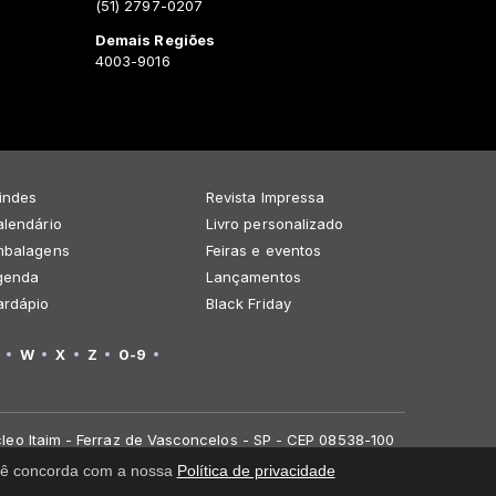
(51) 2797-0207
Demais Regiões
4003-9016
indes
Revista Impressa
lendário
Livro personalizado
mbalagens
Feiras e eventos
genda
Lançamentos
ardápio
Black Friday
W
X
Z
0-9
leo Itaim - Ferraz de Vasconcelos - SP - CEP 08538-100
você concorda com a nossa
Política de privacidade