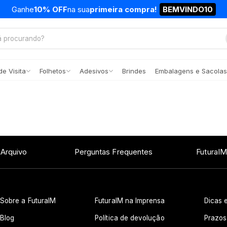
Ganhe
10% OFF
na sua
primeira compra!
BEMVINDO10
e Visita
Folhetos
Adesivos
Brindes
Embalagens e Sacolas
 Arquivo
Perguntas Frequentes
FuturaIM
Sobre a FuturaIM
FuturaIM na Imprensa
Dicas e
Blog
Política de devolução
Prazos