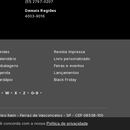
(51) 2797-0207
Demais Regiões
4003-9016
indes
Revista Impressa
lendário
Livro personalizado
mbalagens
Feiras e eventos
genda
Lançamentos
ardápio
Black Friday
W
X
Z
0-9
leo Itaim - Ferraz de Vasconcelos - SP - CEP 08538-100
você concorda com a nossa
Política de privacidade