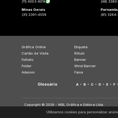
(11) 4003-9016
(48) 3380
Minas Gerais
Pernamb
(31) 2391-4559
(81) 3264
Gráfica Online
Etiqueta
Cartão de Visita
Rótulo
Folheto
Banner
Folder
Wind Banner
Adesivo
Faixa
Glossário
A
B
C
D
E
F
Copyright © 2026 - WBL Gráfica e Editora Ltda.
Utilizamos cookies para personalizar anún