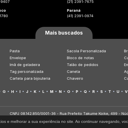
-9407
(21) 2391-7675
uco
Paraná
-1780
(41) 2391-0974
Mais buscados
Pasta
Sacola Personalizada
Br
Envelope
Bloco de notas
Ca
Imã de geladeira
Talão de pedidos
E
Tag personalizada
Caneta
A
Cartela para bijouteria
Chaveiro
C
G
H
I
J
K
L
M
N
O
P
Q
R
S
T
U
V
CNPJ 08.142.850/0001-36 - Rua Prefeito Takume Koike, 499 - Núc
cios e melhorar a sua experiência no site. Ao continuar navegando, 