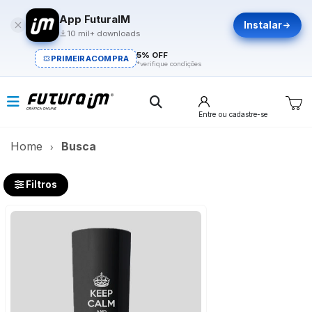
App FuturaIM
Instalar
10 mil+ downloads
5% OFF
PRIMEIRACOMPRA
*verifique condições
Entre
ou cadastre-se
Home
Busca
Filtros