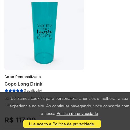
Copo Personalizado
Copo Long Drink
(1 avaliação)
62x148mm - Impressão 1 cor - Sem
Utilizamos cookies para personalizar anúncios e melhorar a sua
Tampa
experiência no site. Ao continuar navegando, você concorda com
a nossa
Política de privacidade
R$ 117,99
/ 10 unidades
Li e aceito a Política de privacidade.