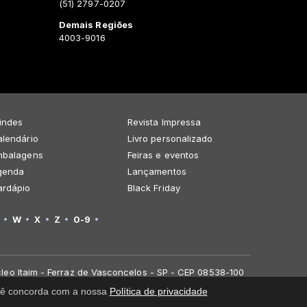
(51) 2797-0207
Demais Regiões
4003-9016
indes
Revista Impressa
lendário
Livro personalizado
mbalagens
Feiras e eventos
genda
Lançamentos
ardápio
Black Friday
W
X
Z
0-9
leo Itaim - Ferraz de Vasconcelos - SP - CEP 08538-100
você concorda com a nossa
Política de privacidade