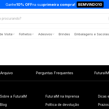
Ganhe
10% OFF
na sua
primeira compra!
BEMVINDO10
e Visita
Folhetos
Adesivos
Brindes
Embalagens e Sacolas
 Arquivo
Perguntas Frequentes
FuturaIM
Sobre a FuturaIM
FuturaIM na Imprensa
Dicas e
Blog
Política de devolução
Prazos