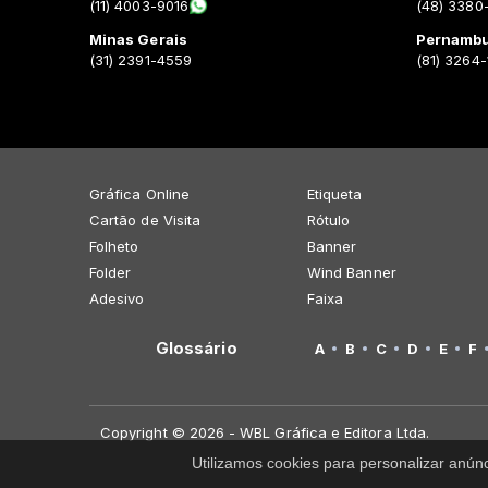
(11) 4003-9016
(48) 3380
Minas Gerais
Pernamb
(31) 2391-4559
(81) 3264
Gráfica Online
Etiqueta
Cartão de Visita
Rótulo
Folheto
Banner
Folder
Wind Banner
Adesivo
Faixa
Glossário
A
B
C
D
E
F
Copyright © 2026 - WBL Gráfica e Editora Ltda.
Utilizamos cookies para personalizar anún