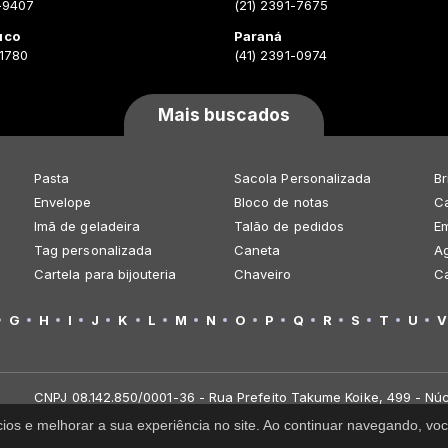
-9407
(21) 2391-7675
uco
Paraná
-1780
(41) 2391-0974
Mais buscados
Pasta
Sacola Personalizada
Br
Envelope
Bloco de notas
Ca
Imã de geladeira
Talão de pedidos
E
Tag personalizada
Caneta
A
Cartela para bijouteria
Chaveiro
C
G
H
I
J
K
L
M
N
O
P
Q
R
S
T
U
V
CNPJ 08.142.850/0001-36 - Rua Prefeito Takume Koike, 499 - Núc
cios e melhorar a sua experiência no site. Ao continuar navegando, 