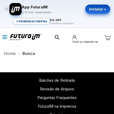
App FuturaIM
Instalar
10 mil+ downloads
5% OFF
PRIMEIRACOMPRA
*verifique condições
Entre
ou cadastre-se
Home
Busca
Balcões de Retirada
Revisão de Arquivo
Perguntas Frequentes
FuturaIM na Imprensa