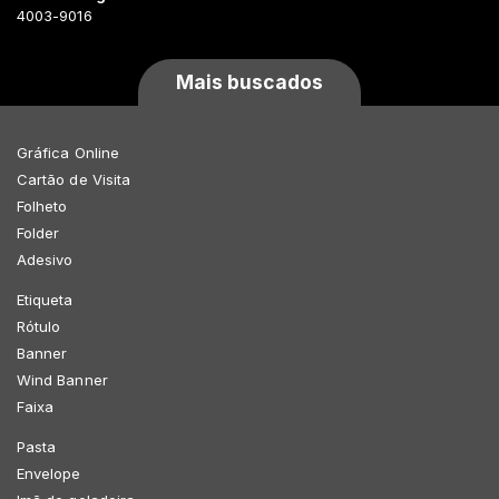
4003-9016
Mais buscados
Gráfica Online
Cartão de Visita
Folheto
Folder
Adesivo
Etiqueta
Rótulo
Banner
Wind Banner
Faixa
Pasta
Envelope