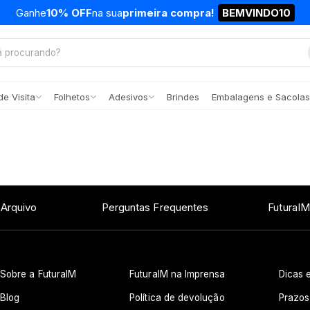
Ganhe
10% OFF
na sua
primeira compra!
BEMVINDO10
e Visita
Folhetos
Adesivos
Brindes
Embalagens e Sacolas
 Arquivo
Perguntas Frequentes
FuturaIM
Sobre a FuturaIM
FuturaIM na Imprensa
Dicas e
Blog
Política de devolução
Prazos