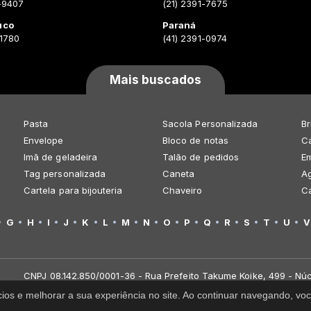
-9407
(21) 2391-7675
uco
Paraná
-1780
(41) 2391-0974
Mais buscados
Pasta
Sacola Personalizada
Br
Envelope
Bloco de notas
Ca
Imã de geladeira
Talão de pedidos
E
Tag personalizada
Caneta
A
Cartela para bijouteria
Chaveiro
C
G
H
I
J
K
L
M
N
O
P
Q
R
S
T
U
V
CNPJ 08.142.850/0001-36 - Rua Prefeito Takume Koike, 499 - Núc
cios e melhorar a sua experiência no site. Ao continuar navegando, 