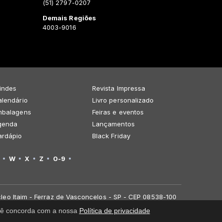
(51) 2797-0207
Demais Regiões
4003-9016
indes
Revista Impressa
lendário
Livro personalizado
mbalagens
Feiras e eventos
genda
Lançamentos
ardápio
Black Friday
W
X
Z
0-9
leo Itaim - Ferraz de Vasconcelos - SP - CEP 08538-100
você concorda com a nossa
Política de privacidade