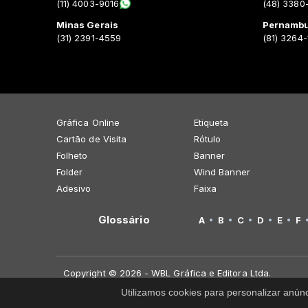
(11) 4003-9016
(48) 3380
Minas Gerais
Pernamb
(31) 2391-4559
(81) 3264
Gráfica Online
Etiqueta
Cartão de Visita
Rótulo
Folheto
Banner
Folder
Wind Banner
Adesivo
Faixa
Glossário
A
B
C
D
E
F
Copyright © 2026 - WBL Gráfica e Editora Ltda.
Utilizamos cookies para personalizar anún