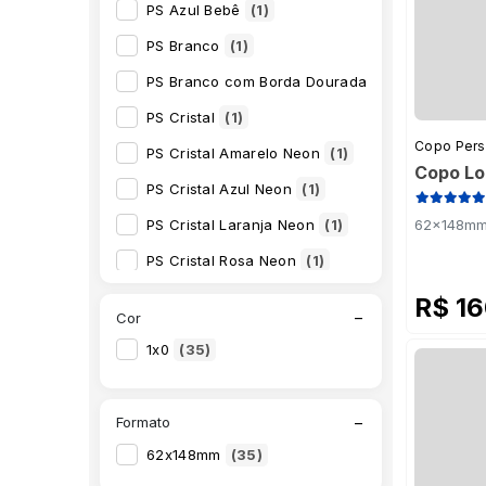
PS Azul Bebê
(1)
PS Branco
(1)
PS Branco com Borda Dourada
(1)
PS Cristal
(1)
Copo Pers
PS Cristal Amarelo Neon
(1)
Copo Lo
PS Cristal Azul Neon
(1)
PS Cristal Laranja Neon
(1)
62x148mm 
PS Cristal Rosa Neon
(1)
PS Cristal Roxo
(1)
R$ 1
−
Cor
PS Cristal Verde Neon
(1)
1x0
(35)
PS Dourado
(1)
PS Holográfico Dourado
(1)
−
Formato
PS Holográfico Prata
(1)
62x148mm
(35)
PS Jateado Degradê Azul Escuro
(1)