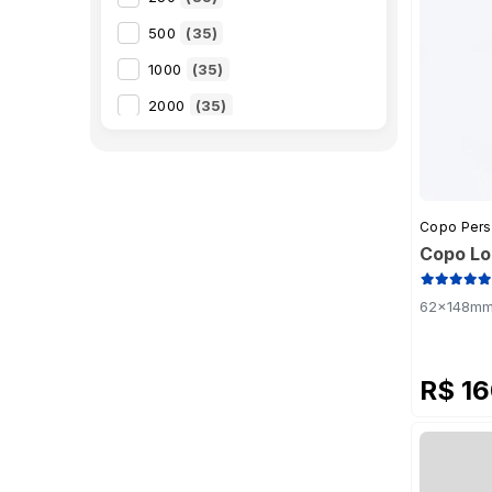
PS Metalizado Roxo
(1)
500
(35)
PS Preto
(1)
1000
(35)
PS Preto com Borda Dourada
(1)
2000
(35)
PS Pérola
(1)
PS Rosa
(1)
PS Rosa Bebê
(1)
PS Tiffany
(1)
Copo Pers
Copo Lo
PS Vermelho
(1)
62x148mm 
R$ 1