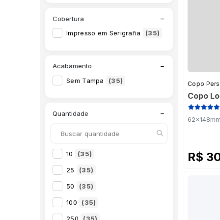
PS Jateado Degradê Dourado
(1)
−
Cobertura
PS Jateado Degradê Preto
(1)
Impresso em Serigrafia
(35)
PS Jateado Degradê Rosa Neon
(1)
PS Jateado Degradê Rosé Pérola
(1)
−
Acabamento
PS Jateado Degradê Roxo
(1)
Sem Tampa
(35)
Copo Pers
PS Jateado Degradê Vermelho
(1)
Copo Lo
PS Lilás
(1)
−
Quantidade
62x148mm 
PS Metalizado Azul
(1)
PS Metalizado Azul Bebê
(1)
10
(35)
R$ 3
PS Metalizado Dourado
(1)
25
(35)
PS Metalizado Prata
(1)
50
(35)
PS Metalizado Rosa Bebê
(1)
100
(35)
PS Metalizado Rosé Gold
(1)
250
(35)