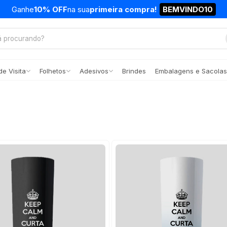
Ganhe
10% OFF
na sua
primeira compra!
BEMVINDO10
e Visita
Folhetos
Adesivos
Brindes
Embalagens e Sacolas