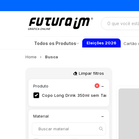
Eleições 2026
Todos os Produtos
Cartão d
Home
Busca
Limpar filtros
−
Produto
Copo Long Drink 350ml sem Tampa
(35)
−
Material