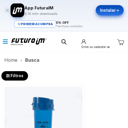
App FuturaIM
Instalar
10 mil+ downloads
5% OFF
PRIMEIRACOMPRA
*verifique condições
Entre
ou cadastre-se
Home
Busca
Filtros