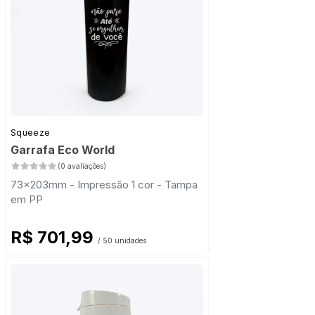
Squeeze
Garrafa Eco World
(0 avaliações)
73x203mm - Impressão 1 cor - Tampa
em PP
R$ 701,99
/ 50 unidades