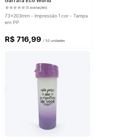
Garrafa Eco World
(0 avaliações)
73x203mm - Impressão 1 cor - Tampa
em PP
R$ 716,99
/ 50 unidades