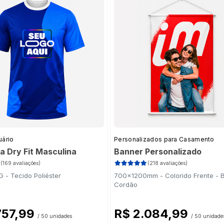
ina Couché 250g
(2)
 Couché 250g
(2)
- Lâmina Couché 250g
(3)
2)
uché 250g
(2)
ouché 250g
(2)
(2)
uário
Personalizados para Casamento
izado 180g
(4)
a Dry Fit Masculina
Banner Personalizado
40g
(2)
(169 avaliações)
(218 avaliações)
 Frente
(19)
 - Tecido Poliéster
700x1200mm - Colorido Frente - 
ente
(19)
Cordão
 Frente
(19)
757,99
R$ 2.084,99
ente
(19)
dos
(2)
/ 50 unidades
/ 50 unidade