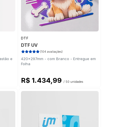
DTF
DTF UV
(104 avaliações)
astão e
420x297mm - com Branco - Entregue em
Folha
R$ 1.434,99
/ 50 unidades