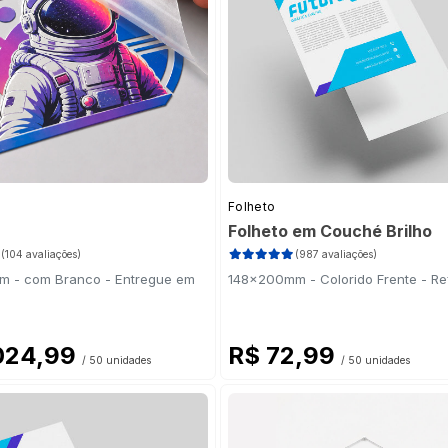
ite 75g
(16)
(27)
Folheto
Folheto em Couché Brilho
(104 avaliações)
(987 avaliações)
 - com Branco - Entregue em
148x200mm - Colorido Frente - Ref
.024,99
R$ 72,99
/ 50 unidades
/ 50 unidades