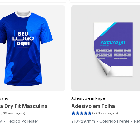
ht Frente
(19)
ente
(19)
dor Ponta Dupla 48 Cores - Capa Dura - Wire-o Branco
(4)
o Frente
(19)
Branco
(1)
te para Celular
(12)
te para Celular - Limpador de Tela
(2)
uário
Adesivo em Papel
a Dry Fit Masculina
Adesivo em Folha
 Padrão
(1)
(169 avaliações)
(248 avaliações)
adrão
(1)
 - Tecido Poliéster
210x297mm - Colorido Frente - Ref