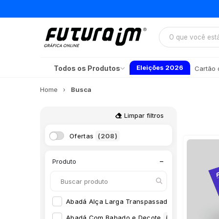
Eleições 2026
Todos os Produtos
Cartão d
Home
Busca
Limpar filtros
Ofertas
(208)
−
Produto
Abadá Alça Larga Transpassada
(16)
Abadá Com Babado e Decote
(8)