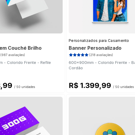
Personalizados para Casamento
 em Couché Brilho
Banner Personalizado
(987 avaliações)
(218 avaliações)
- Colorido Frente - Refile
600x900mm - Colorido Frente - B
Cordão
3,99
R$ 1.399,99
/ 50 unidades
/ 50 unidades
 3ª Via Azul 53g
(15)
53g
(40)
3g
(20)