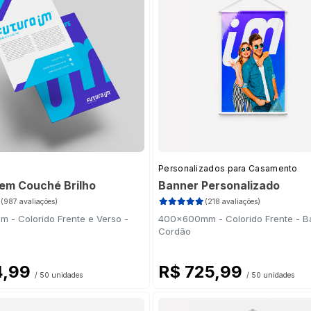
Personalizados para Casamento
 em Couché Brilho
Banner Personalizado
(987 avaliações)
(218 avaliações)
 - Colorido Frente e Verso -
400x600mm - Colorido Frente - B
Cordão
4,99
R$ 725,99
/ 50 unidades
/ 50 unidades
uché 250g
(2)
 Couché 250g
(3)