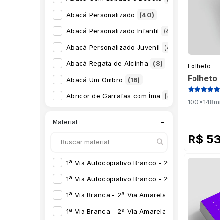
Abadá Personalizado
(40)
Abadá Personalizado Infantil
(4)
Abadá Personalizado Juvenil
(4)
Abadá Regata de Alcinha
(8)
Folheto
Folheto
Abadá Um Ombro
(16)
Abridor de Garrafas com Ímã
(4)
100x148mm 
Adesivo A3
(17)
−
Material
Adesivo A4
(17)
R$ 5
Adesivo A5
(17)
Adesivo A6
(6)
1ª Via Autocopiativo Branco - 2ª Via Amarela -
Adesivo Fosforescente Personalizado
(6)
1ª Via Autocopiativo Branco - 2ª Via Amarela 
Adesivo Holográfico
(4)
1ª Via Branca - 2ª Via Amarela - 3ª Via Azul 5
Adesivo Para-choque
(4)
1ª Via Branca - 2ª Via Amarela 53g
(71)