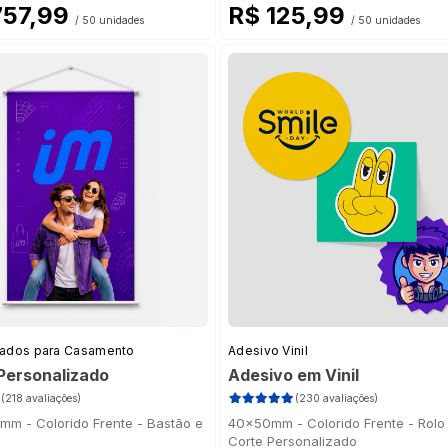
757,99
R$ 125,99
/ 50 unidades
/ 50 unidades
(4)
zados para Casamento
Adesivo Vinil
a
(2)
Personalizado
Adesivo em Vinil
ranco
(1)
(218 avaliações)
(230 avaliações)
m - Colorido Frente - Bastão e
40x50mm - Colorido Frente - Rolo
to
(8)
Corte Personalizado