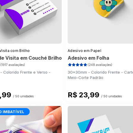
Visita com Brilho
Adesivo em Papel
de Visita em Couché Brilho
Adesivo em Folha
7)
(1917 avaliações)
(248 avaliações)
 Colorido Frente e Verso -
30x30mm - Colorido Frente - Cart
g
(27)
Meio-Corte Padrão
27)
7,99
R$ 23,99
/ 50 unidades
/ 50 unidades
O IMBATÍVEL