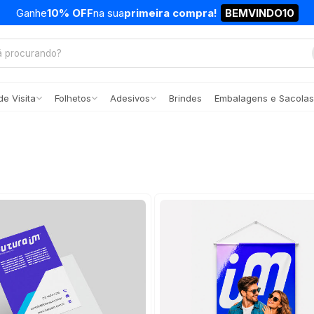
Ganhe
10% OFF
na sua
primeira compra!
BEMVINDO10
e Visita
Folhetos
Adesivos
Brindes
Embalagens e Sacolas