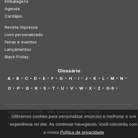
Embalagens
Agenda
Cardápio
Revista Impressa
Livro personalizado
Feiras e eventos
Lançamentos
Black Friday
Glossário
A
B
C
D
E
F
G
H
I
J
K
L
M
N
O
P
Q
R
S
T
U
V
W
X
Z
0-9
Copyright © 2026 - WBL Gráfica e Editora Ltda.
Utilizamos cookies para personalizar anúncios e melhorar a sua
CNPJ 08.142.850/0001-36 - Rua Prefeito Takume Koike, 499 -
Núcleo Itaim - Ferraz de Vasconcelos - SP - CEP 08538-100
experiência no site. Ao continuar navegando, você concorda com
a nossa
Política de privacidade