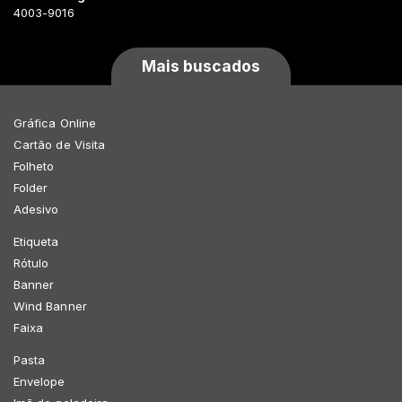
4003-9016
Mais buscados
Gráfica Online
Cartão de Visita
Folheto
Folder
Adesivo
Etiqueta
Rótulo
Banner
Wind Banner
Faixa
Pasta
Envelope