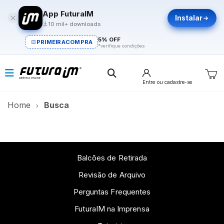
App FuturaIM
Instalar
10 mil+ downloads
5% OFF
PRIMEIRACOMPRA
*verifique condições
Entre
ou cadastre-se
Home
Busca
Balcões de Retirada
Revisão de Arquivo
Perguntas Frequentes
FuturaIM na Imprensa