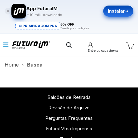
App FuturaIM
Instalar
10 mil+ downloads
5% OFF
PRIMEIRACOMPRA
*verifique condições
Entre
ou cadastre-se
Home
Busca
Balcões de Retirada
Revisão de Arquivo
Perguntas Frequentes
FuturaIM na Imprensa