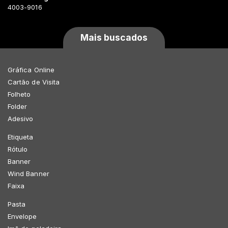
4003-9016
Mais buscados
Gráfica Online
Cartão de Visita
Folheto
Folder
Adesivo
Etiqueta
Rótulo
Banner
Wind Banner
Faixa
Pasta
Envelope