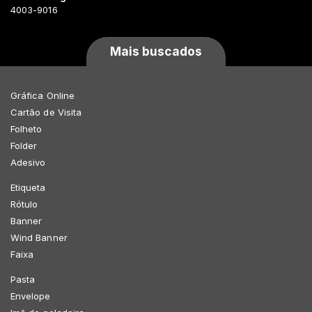
4003-9016
Mais buscados
Gráfica Online
Cartão de Visita
Folheto
Folder
Adesivo
Etiqueta
Rótulo
Banner
Wind Banner
Faixa
Pasta
Envelope