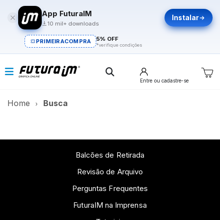
App FuturaIM
Instalar
10 mil+ downloads
5% OFF
PRIMEIRACOMPRA
*verifique condições
Entre
ou cadastre-se
Home
Busca
Balcões de Retirada
Revisão de Arquivo
Perguntas Frequentes
FuturaIM na Imprensa