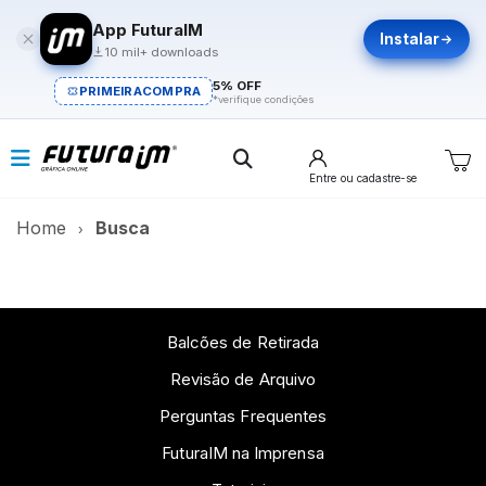
App FuturaIM
Instalar
10 mil+ downloads
5% OFF
PRIMEIRACOMPRA
*verifique condições
Entre
ou cadastre-se
Home
Busca
Balcões de Retirada
Revisão de Arquivo
Perguntas Frequentes
FuturaIM na Imprensa