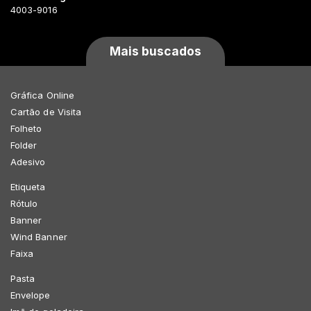
4003-9016
Mais buscados
Gráfica Online
Cartão de Visita
Folheto
Folder
Adesivo
Etiqueta
Rótulo
Banner
Wind Banner
Faixa
Pasta
Envelope