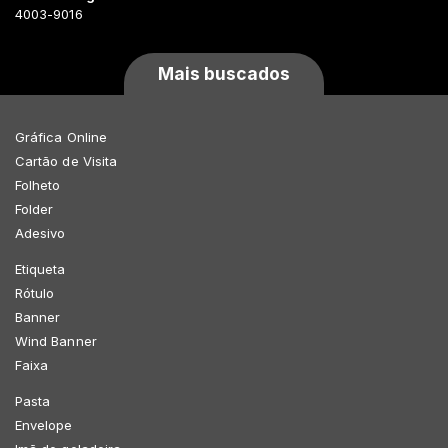
4003-9016
Mais buscados
Gráfica Online
Cartão de Visita
Folheto
Folder
Adesivo
Etiqueta
Rótulo
Banner
Wind Banner
Faixa
Pasta
Envelope