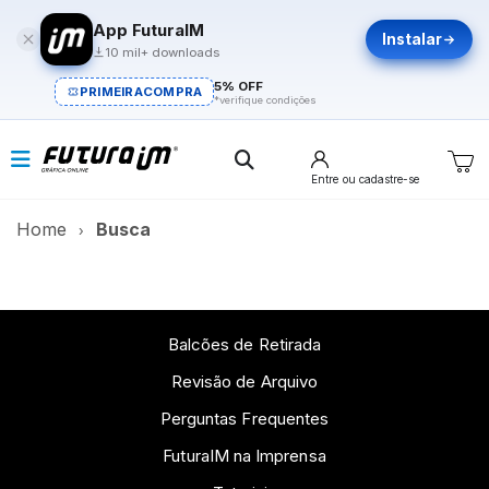
App FuturaIM
Instalar
10 mil+ downloads
5% OFF
PRIMEIRACOMPRA
*verifique condições
Entre
ou cadastre-se
Home
Busca
Balcões de Retirada
Revisão de Arquivo
Perguntas Frequentes
FuturaIM na Imprensa