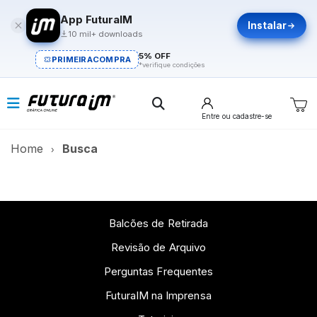
App FuturaIM
Instalar
10 mil+ downloads
5% OFF
PRIMEIRACOMPRA
*verifique condições
Entre
ou cadastre-se
Home
Busca
Balcões de Retirada
Revisão de Arquivo
Perguntas Frequentes
FuturaIM na Imprensa