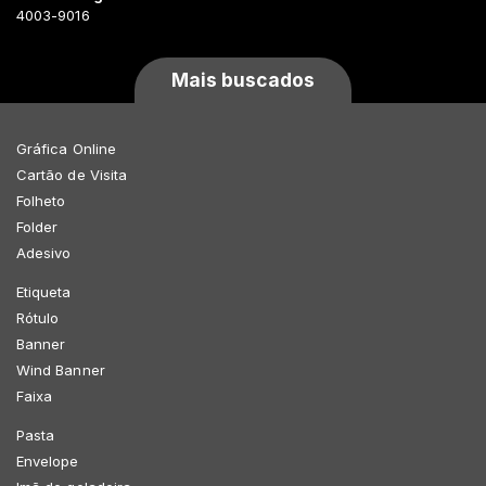
4003-9016
Mais buscados
Gráfica Online
Cartão de Visita
Folheto
Folder
Adesivo
Etiqueta
Rótulo
Banner
Wind Banner
Faixa
Pasta
Envelope