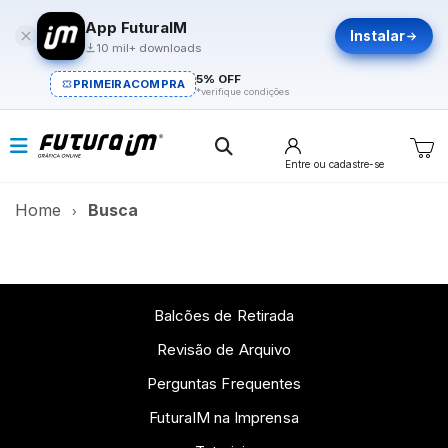
App FuturaIM
Instalar
10 mil+ downloads
5% OFF
PRIMEIRACOMPRA
*verifique condições
Entre
ou cadastre-se
Home
Busca
Balcões de Retirada
Revisão de Arquivo
Perguntas Frequentes
FuturaIM na Imprensa