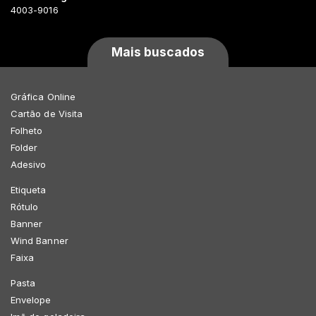
4003-9016
Mais buscados
Gráfica Online
Cartão de Visita
Folheto
Folder
Adesivo
Etiqueta
Rótulo
Banner
Wind Banner
Faixa
Pasta
Envelope