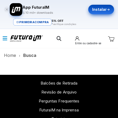
App FuturaIM
Instalar
10 mil+ downloads
5% OFF
PRIMEIRACOMPRA
*verifique condições
Entre
ou cadastre-se
Home
Busca
Balcões de Retirada
Revisão de Arquivo
Perguntas Frequentes
FuturaIM na Imprensa