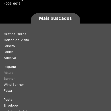
4003-9016
Mais buscados
Gráfica Online
Cartão de Visita
Folheto
Folder
Adesivo
Etiqueta
Rótulo
Banner
Wind Banner
Faixa
Pasta
Envelope