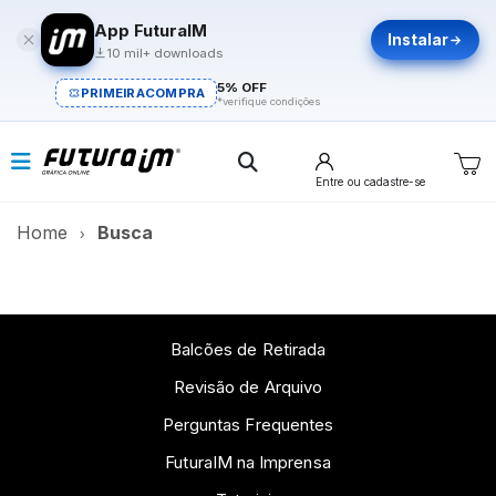
App FuturaIM
Instalar
10 mil+ downloads
5% OFF
PRIMEIRACOMPRA
*verifique condições
Entre
ou cadastre-se
Home
Busca
Balcões de Retirada
Revisão de Arquivo
Perguntas Frequentes
FuturaIM na Imprensa