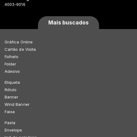
4003-9016
Mais buscados
Gráfica Online
Cartão de Visita
Folheto
Folder
Adesivo
Etiqueta
Rótulo
Banner
Wind Banner
Faixa
Pasta
Envelope