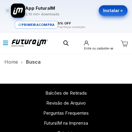
App FuturaIM
Instalar
10 mil+ downloads
5% OFF
PRIMEIRACOMPRA
*verifique condições
Entre
ou cadastre-se
Home
Busca
Balcões de Retirada
Revisão de Arquivo
Perguntas Frequentes
FuturaIM na Imprensa