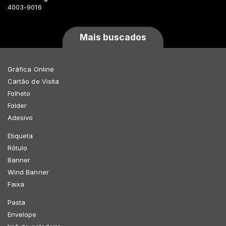
4003-9016
Mais buscados
Gráfica Online
Cartão de Visita
Folheto
Folder
Adesivo
Etiqueta
Rótulo
Banner
Wind Banner
Faixa
Pasta
Envelope