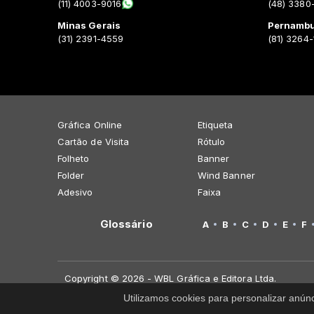
(11) 4003-9016
(48) 3380
Minas Gerais
Pernamb
(31) 2391-4559
(81) 3264
Gráfica Online
Etiqueta
Cartão de Visita
Rótulo
Folheto
Banner
Folder
Wind Banner
Adesivo
Faixa
Glossário
A
B
C
D
E
F
Copyright © 2026 - WBL Gráfica e Editora Ltda.
Utilizamos cookies para personalizar anún