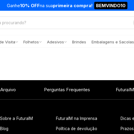
Ganhe
10% OFF
na sua
primeira compra!
BEMVINDO10
e Visita
Folhetos
Adesivos
Brindes
Embalagens e Sacolas
 Arquivo
Perguntas Frequentes
FuturaIM
Sobre a FuturaIM
FuturaIM na Imprensa
Dicas e
Blog
Política de devolução
Prazos