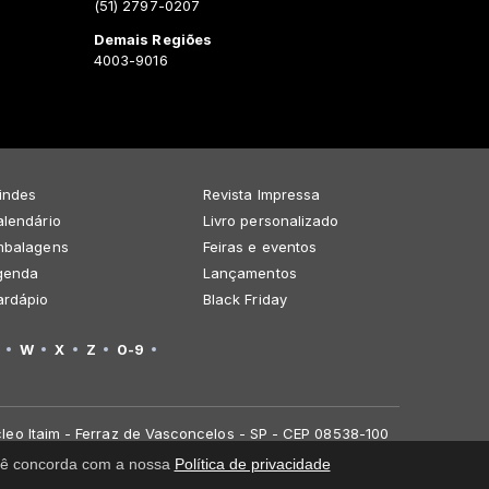
(51) 2797-0207
Demais Regiões
4003-9016
indes
Revista Impressa
lendário
Livro personalizado
mbalagens
Feiras e eventos
genda
Lançamentos
ardápio
Black Friday
W
X
Z
0-9
leo Itaim - Ferraz de Vasconcelos - SP - CEP 08538-100
você concorda com a nossa
Política de privacidade