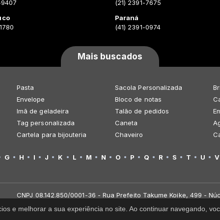
-9407
(21) 2391-7675
uco
Paraná
-1780
(41) 2391-0974
Mais buscados
Pasta
Sacola Personalizada
Br
Envelope
Bloco de notas
Ca
Imã de geladeira
Talão de pedidos
E
Tag personalizada
Caneta
A
Cartela para bijouteria
Chaveiro
C
G
H
I
J
K
L
M
N
O
P
Q
R
S
T
U
V
CNPJ 08.142.850/0001-36 - Rua Prefeito Takume Koike, 499 - Núc
cios e melhorar a sua experiência no site. Ao continuar navegando, 