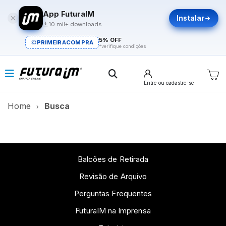
App FuturaIM
Instalar
10 mil+ downloads
5% OFF
PRIMEIRACOMPRA
*verifique condições
Entre
ou cadastre-se
Home
Busca
Balcões de Retirada
Revisão de Arquivo
Perguntas Frequentes
FuturaIM na Imprensa