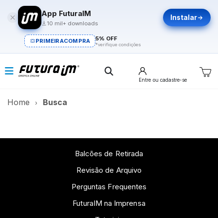
App FuturaIM
Instalar
10 mil+ downloads
5% OFF
PRIMEIRACOMPRA
*verifique condições
Entre
ou cadastre-se
Home
Busca
Balcões de Retirada
Revisão de Arquivo
Perguntas Frequentes
FuturaIM na Imprensa