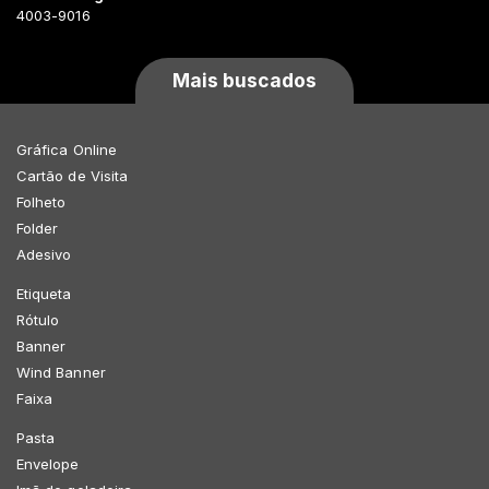
4003-9016
Mais buscados
Gráfica Online
Cartão de Visita
Folheto
Folder
Adesivo
Etiqueta
Rótulo
Banner
Wind Banner
Faixa
Pasta
Envelope